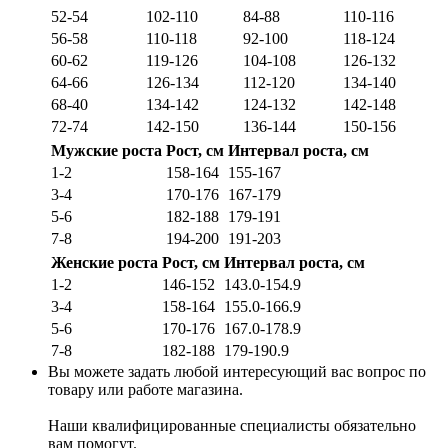
52-54
102-110
84-88
110-116
56-58
110-118
92-100
118-124
60-62
119-126
104-108
126-132
64-66
126-134
112-120
134-140
68-40
134-142
124-132
142-148
72-74
142-150
136-144
150-156
Мужские роста
Рост, см
Интервал роста, см
1-2
158-164
155-167
3-4
170-176
167-179
5-6
182-188
179-191
7-8
194-200
191-203
Женские роста
Рост, см
Интервал роста, см
1-2
146-152
143.0-154.9
3-4
158-164
155.0-166.9
5-6
170-176
167.0-178.9
7-8
182-188
179-190.9
Вы можете задать любой интересующий вас вопрос по
товару или работе магазина.
Наши квалифицированные специалисты обязательно
вам помогут.