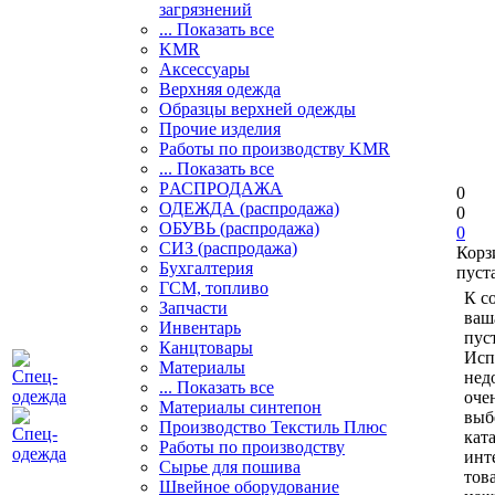
загрязнений
... Показать все
KMR
Аксессуары
Верхняя одежда
Образцы верхней одежды
Прочие изделия
Работы по производству KMR
... Показать все
PАСПРОДАЖА
0
ОДЕЖДА (распродажа)
0
ОБУВЬ (распродажа)
0
СИЗ (распродажа)
Корз
Бухгалтерия
пуст
ГСМ, топливо
К с
Запчасти
ваш
Инвентарь
пуст
Канцтовары
Исп
Материалы
нед
... Показать все
оче
Материалы синтепон
выб
Производство Текстиль Плюс
кат
Работы по производству
инт
Сырье для пошива
тов
Швейное оборудование