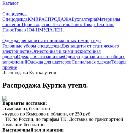
Каталог
-
Спецодежда
Спецодежда
KMR
PАСПРОДАЖА
Бухгалтерия
Материалы
синтепон
Производство Текстиль Плюс
Товар Текстиль
Плюс
Товар ЮФНМ
УДАЛЕН.
-
Одежда для защиты от пониженных температур
Головные уборы спецодежда
Для защиты от статического
электричества
Огнестойкая и химическистойкая
одежда
Одежда влагозащитная
Одежда для защиты от общих
загрязнений
Одежда для шахтеров
Сигнальная одежда
Товары
прочие
-
Распродажа Куртка утепл.
Распродажа Куртка утепл.
Варианты доставки:
- самовывоз, бесплатно
- курьер по Кемерово и области, от 250 руб
- ТК по России, по тарифам ТК. Доставка до транспортной
компании бесплатно
Выставочный зал и магазин