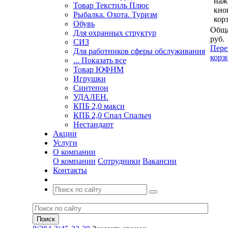
наж
Товар Текстиль Плюс
кно
Рыбалка. Охота. Туризм
кор
Обувь
Обща
Для охранных структур
руб.
СИЗ
Пере
Для работников сферы обслуживания
корз
... Показать все
Товар ЮФНМ
Игрушки
Синтепон
УДАЛЕН.
КПБ 2,0 макси
КПБ 2,0 Спал Спалыч
Нестандарт
Акции
Услуги
О компании
О компании
Сотрудники
Вакансии
Контакты