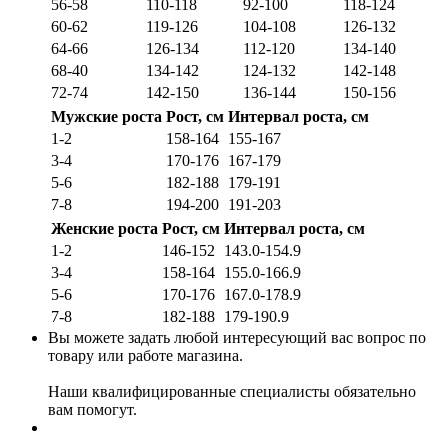
56-58
110-118
92-100
118-124
60-62
119-126
104-108
126-132
64-66
126-134
112-120
134-140
68-40
134-142
124-132
142-148
72-74
142-150
136-144
150-156
Мужские роста
Рост, см
Интервал роста, см
1-2
158-164
155-167
3-4
170-176
167-179
5-6
182-188
179-191
7-8
194-200
191-203
Женские роста
Рост, см
Интервал роста, см
1-2
146-152
143.0-154.9
3-4
158-164
155.0-166.9
5-6
170-176
167.0-178.9
7-8
182-188
179-190.9
Вы можете задать любой интересующий вас вопрос по
товару или работе магазина.
Наши квалифицированные специалисты обязательно
вам помогут.