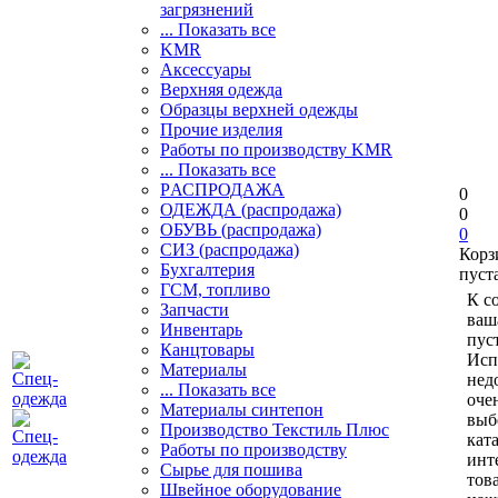
загрязнений
... Показать все
KMR
Аксессуары
Верхняя одежда
Образцы верхней одежды
Прочие изделия
Работы по производству KMR
... Показать все
PАСПРОДАЖА
0
ОДЕЖДА (распродажа)
0
ОБУВЬ (распродажа)
0
СИЗ (распродажа)
Корз
Бухгалтерия
пуст
ГСМ, топливо
К с
Запчасти
ваш
Инвентарь
пуст
Канцтовары
Исп
Материалы
нед
... Показать все
оче
Материалы синтепон
выб
Производство Текстиль Плюс
кат
Работы по производству
инт
Сырье для пошива
тов
Швейное оборудование