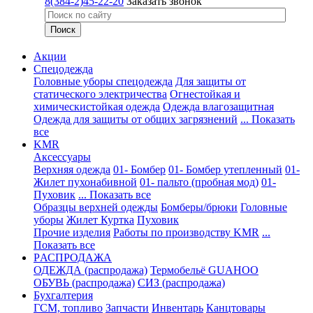
8(384-2)45-22-20
Заказать звонок
Акции
Спецодежда
Головные уборы спецодежда
Для защиты от
статического электричества
Огнестойкая и
химическистойкая одежда
Одежда влагозащитная
Одежда для защиты от общих загрязнений
... Показать
все
KMR
Аксессуары
Верхняя одежда
01- Бомбер
01- Бомбер утепленный
01-
Жилет пухонабивной
01- пальто (пробная мод)
01-
Пуховик
... Показать все
Образцы верхней одежды
Бомберы/брюки
Головные
уборы
Жилет
Куртка
Пуховик
Прочие изделия
Работы по производству KMR
...
Показать все
PАСПРОДАЖА
ОДЕЖДА (распродажа)
Термобельё GUAHOO
ОБУВЬ (распродажа)
СИЗ (распродажа)
Бухгалтерия
ГСМ, топливо
Запчасти
Инвентарь
Канцтовары