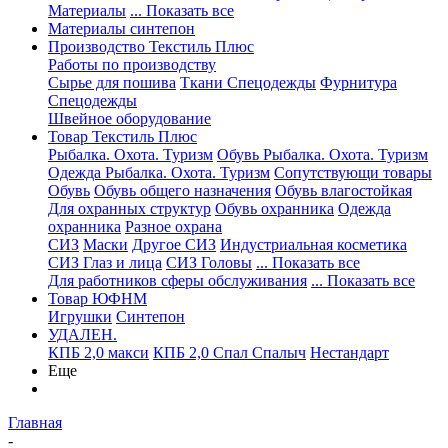
Материалы
... Показать все
Материалы синтепон
Производство Текстиль Плюс
Работы по производству
Сырье для пошива
Ткани Спецодежды
Фурнитура
Спецодежды
Швейное оборудование
Товар Текстиль Плюс
Рыбалка. Охота. Туризм
Обувь Рыбалка. Охота. Туризм
Одежда Рыбалка. Охота. Туризм
Сопутствующи товары
Обувь
Обувь общего назначения
Обувь влагостойкая
Для охранных структур
Обувь охранника
Одежда
охранника
Разное охрана
СИЗ
Маски
Другое СИЗ
Индустриальная косметика
СИЗ Глаз и лица
СИЗ Головы
... Показать все
Для работников сферы обслуживания
... Показать все
Товар ЮФНМ
Игрушки
Синтепон
УДАЛЕН.
КПБ 2,0 макси
КПБ 2,0 Спал Спалыч
Нестандарт
Еще
Главная
-