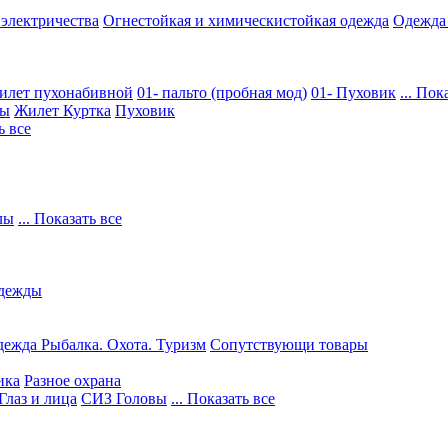
 электричества
Огнестойкая и химическистойкая одежда
Одежда
илет пухонабивной
01- пальто (пробная мод)
01- Пуховик
... Пок
ры
Жилет
Куртка
Пуховик
ь все
лы
... Показать все
дежды
ежда Рыбалка. Охота. Туризм
Сопутствующи товары
ика
Разное охрана
Глаз и лица
СИЗ Головы
... Показать все