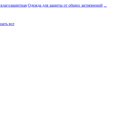
 влагозащитная
Одежда для защиты от общих загрязнений
...
азать все