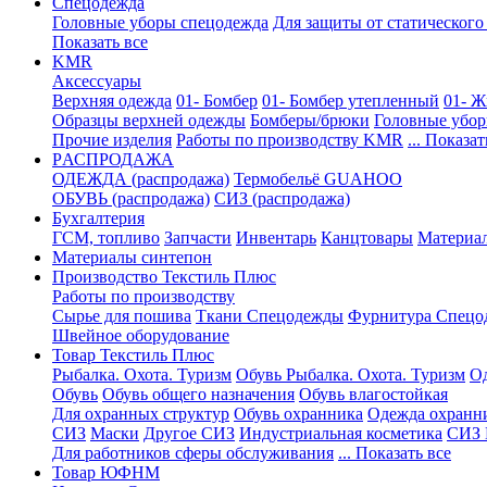
Спецодежда
Головные уборы спецодежда
Для защиты от статического
Показать все
KMR
Аксессуары
Верхняя одежда
01- Бомбер
01- Бомбер утепленный
01- Ж
Образцы верхней одежды
Бомберы/брюки
Головные убо
Прочие изделия
Работы по производству KMR
... Показат
PАСПРОДАЖА
ОДЕЖДА (распродажа)
Термобельё GUAHOO
ОБУВЬ (распродажа)
СИЗ (распродажа)
Бухгалтерия
ГСМ, топливо
Запчасти
Инвентарь
Канцтовары
Материа
Материалы синтепон
Производство Текстиль Плюс
Работы по производству
Сырье для пошива
Ткани Спецодежды
Фурнитура Спецо
Швейное оборудование
Товар Текстиль Плюс
Рыбалка. Охота. Туризм
Обувь Рыбалка. Охота. Туризм
Од
Обувь
Обувь общего назначения
Обувь влагостойкая
Для охранных структур
Обувь охранника
Одежда охранн
СИЗ
Маски
Другое СИЗ
Индустриальная косметика
СИЗ 
Для работников сферы обслуживания
... Показать все
Товар ЮФНМ