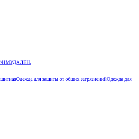
ЮФНМ
УДАЛЕН.
ащитная
Одежда для защиты от общих загрязнений
Одежда для