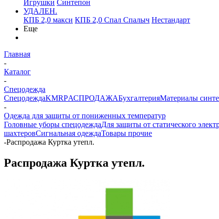
Игрушки
Синтепон
УДАЛЕН.
КПБ 2,0 макси
КПБ 2,0 Спал Спалыч
Нестандарт
Еще
Главная
-
Каталог
-
Спецодежда
Спецодежда
KMR
PАСПРОДАЖА
Бухгалтерия
Материалы синт
-
Одежда для защиты от пониженных температур
Головные уборы спецодежда
Для защиты от статического элект
шахтеров
Сигнальная одежда
Товары прочие
-
Распродажа Куртка утепл.
Распродажа Куртка утепл.