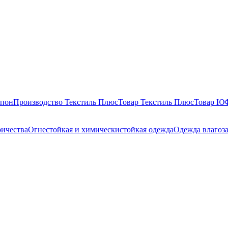
епон
Производство Текстиль Плюс
Товар Текстиль Плюс
Товар 
ричества
Огнестойкая и химическистойкая одежда
Одежда влагоз