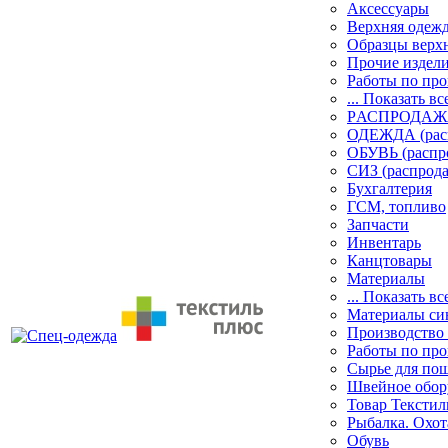
Аксессуары
Верхняя одеж
Образцы верх
Прочие издел
Работы по пр
... Показать вс
PАСПРОДАЖ
ОДЕЖДА (рас
ОБУВЬ (распр
СИЗ (распрод
Бухгалтерия
ГСМ, топливо
Запчасти
Инвентарь
Канцтовары
Материалы
... Показать вс
Материалы си
Производство
Работы по про
Сырье для по
Швейное обор
Товар Тексти
Рыбалка. Охот
Обувь