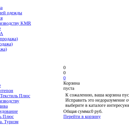
да
ней одежды
ия
оизводству KMR
е
А
продажа)
одажа)
ажа)
0
0
0
Корзина
е
пуста
нтепон
К сожалению, ваша корзина пус
 Текстиль Плюс
Исправить это недоразумение о
изводству
выберите в каталоге интересую
шива
удование
Общая сумма:
0 руб.
ль Плюс
Перейти в корзину
а. Туризм