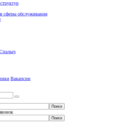
структур
ов сферы обслуживания
е
 Спалыч
ники
Вакансии
 звонок