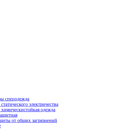
ры спецодежда
 статического электричества
 химическистойкая одежда
защитная
щиты от общих загрязнений
е