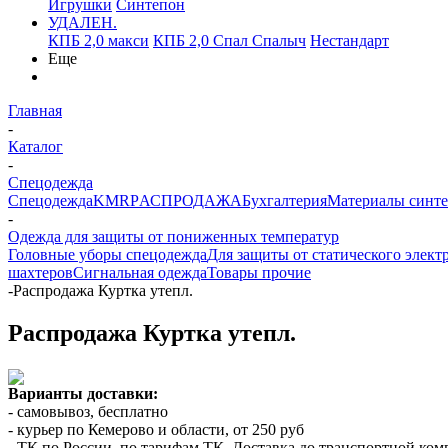
Игрушки
Синтепон
УДАЛЕН.
КПБ 2,0 макси
КПБ 2,0 Спал Спалыч
Нестандарт
Еще
Главная
-
Каталог
-
Спецодежда
Спецодежда
KMR
PАСПРОДАЖА
Бухгалтерия
Материалы синт
-
Одежда для защиты от пониженных температур
Головные уборы спецодежда
Для защиты от статического элект
шахтеров
Сигнальная одежда
Товары прочие
-
Распродажа Куртка утепл.
Распродажа Куртка утепл.
Варианты доставки:
- самовывоз, бесплатно
- курьер по Кемерово и области, от 250 руб
- ТК по России, по тарифам ТК. Доставка до транспортной ко