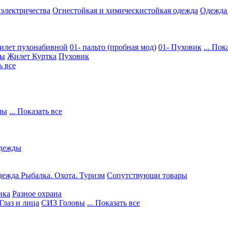
 электричества
Огнестойкая и химическистойкая одежда
Одежда
илет пухонабивной
01- пальто (пробная мод)
01- Пуховик
... Пок
ры
Жилет
Куртка
Пуховик
ь все
лы
... Показать все
дежды
ежда Рыбалка. Охота. Туризм
Сопутствующи товары
ика
Разное охрана
Глаз и лица
СИЗ Головы
... Показать все