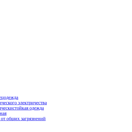
ецодежда
ического электричества
ическистойкая одежда
ная
 от общих загрязнений