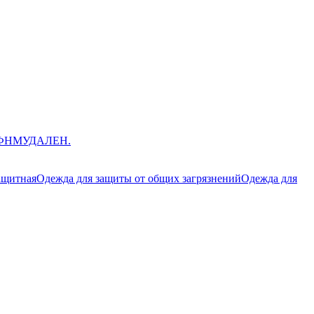
ЮФНМ
УДАЛЕН.
ащитная
Одежда для защиты от общих загрязнений
Одежда для