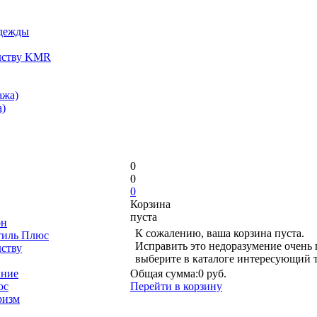
одежды
дству KMR
ажа)
)
0
0
0
Корзина
пуста
он
К сожалению, ваша корзина пуста.
тиль Плюс
Исправить это недоразумение очень 
дству
выберите в каталоге интересующий 
ание
Общая сумма:
0 руб.
юс
Перейти в корзину
ризм