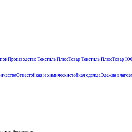
епон
Производство Текстиль Плюс
Товар Текстиль Плюс
Товар 
ричества
Огнестойкая и химическистойкая одежда
Одежда влагоз
мпании бесплатно