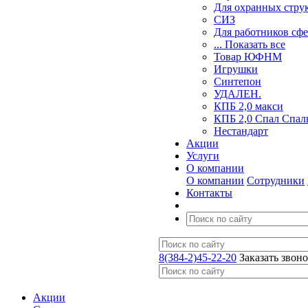
Для охранных стру
СИЗ
Для работников сф
... Показать все
Товар ЮФНМ
Игрушки
Синтепон
УДАЛЕН.
КПБ 2,0 макси
КПБ 2,0 Спал Спал
Нестандарт
Акции
Услуги
О компании
О компании
Сотрудники
Контакты
8(384-2)45-22-20
Заказать звон
Акции