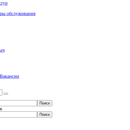
ктур
еры обслуживания
ыч
Вакансии
ок