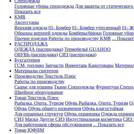
Спецодежда
Головные уборы спецодежда
Для защиты от статического
Показать все
KMR
Аксессуары
Верхняя одежда
01- Бомбер
01- Бомбер утепленный
01- Ж
Образцы верхней одежды
Бомберы/брюки
Головные убо
Прочие изделия
Работы по производству KMR
... Показат
PАСПРОДАЖА
ОДЕЖДА (распродажа)
Термобельё GUAHOO
ОБУВЬ (распродажа)
СИЗ (распродажа)
Бухгалтерия
ГСМ, топливо
Запчасти
Инвентарь
Канцтовары
Материа
Материалы синтепон
Производство Текстиль Плюс
Работы по производству
Сырье для пошива
Ткани Спецодежды
Фурнитура Спецо
Швейное оборудование
Товар Текстиль Плюс
Рыбалка. Охота. Туризм
Обувь Рыбалка. Охота. Туризм
Од
Обувь
Обувь общего назначения
Обувь влагостойкая
Для охранных структур
Обувь охранника
Одежда охранн
СИЗ
Маски
Другое СИЗ
Индустриальная косметика
СИЗ 
Для работников сферы обслуживания
... Показать все
Товар ЮФНМ