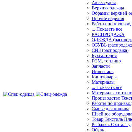
Аксессуары
Верхняя одежда
Образцы верхней 
Прочие изделия
Работы по произво
... Показать все
PАСПРОДАЖА
ОДЕЖДА (распрод
ОБУВЬ (распродажа
СИЗ (распродажа)
Бухгалтерия
ГСМ, топливо
Запчасти
Инвентарь
Канцтовары
Материалы
... Показать все
Материалы синтеп
Производство Текс
Работы по произво
Сырье для пошива
Швейное оборудов
Товар Текстиль Пл
Рыбалка. Охота. Ту
Обувь