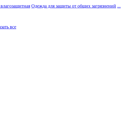
 влагозащитная
Одежда для защиты от общих загрязнений
...
азать все