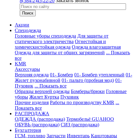
8(384-2)45-22-20
Заказать звонок
Акции
Спецодежда
Головные уборы спецодежда
Для защиты от
статического электричества
Огнестойкая и
химическистойкая одежда
Одежда влагозащитная
Одежда для защиты от общих загрязнений
... Показать
все
KMR
Аксессуары
Верхняя одежда
01- Бомбер
01- Бомбер утепленный
01-
Жилет пухонабивной
01- пальто (пробная мод)
01-
Пуховик
... Показать все
Образцы верхней одежды
Бомберы/брюки
Головные
уборы
Жилет
Куртка
Пуховик
Прочие изделия
Работы по производству KMR
...
Показать все
PАСПРОДАЖА
ОДЕЖДА (распродажа)
Термобельё GUAHOO
ОБУВЬ (распродажа)
СИЗ (распродажа)
Бухгалтерия
ГСМ, топливо
Запчасти
Инвентарь
Канцтовары