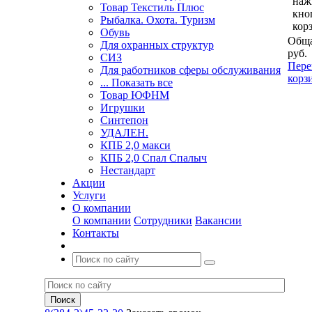
наж
Товар Текстиль Плюс
кно
Рыбалка. Охота. Туризм
кор
Обувь
Обща
Для охранных структур
руб.
СИЗ
Пере
Для работников сферы обслуживания
корз
... Показать все
Товар ЮФНМ
Игрушки
Синтепон
УДАЛЕН.
КПБ 2,0 макси
КПБ 2,0 Спал Спалыч
Нестандарт
Акции
Услуги
О компании
О компании
Сотрудники
Вакансии
Контакты