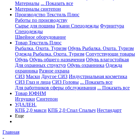
Материалы
... Показать все
Материалы синтепон
Производство Текстиль Плюс
Работы по производству
Сырье для пошива
Ткани Спецодежды
Фурнитура
Спецодежды
Швейное оборудование
Товар Текстиль Плюс
Рыбалка. Охота. Туризм
Обувь Рыбалка. Охота. Туризм
Одежда Рыбалка. Охота. Туризм
Сопутствующи товары
Обувь
Обувь общего назначения
Обувь влагостойкая
Для охранных структур
Обувь охранника
Одежда
охранника
Разное охрана
СИЗ
Маски
Другое СИЗ
Индустриальная косметика
СИЗ Глаз и лица
СИЗ Головы
... Показать все
Для работников сферы обслуживания
... Показать все
Товар ЮФНМ
Игрушки
Синтепон
УДАЛЕН.
КПБ 2,0 макси
КПБ 2,0 Спал Спалыч
Нестандарт
Еще
Главная
-