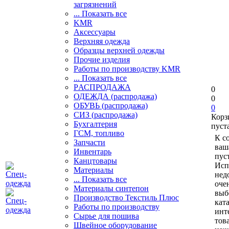
загрязнений
... Показать все
KMR
Аксессуары
Верхняя одежда
Образцы верхней одежды
Прочие изделия
Работы по производству KMR
... Показать все
PАСПРОДАЖА
0
ОДЕЖДА (распродажа)
0
ОБУВЬ (распродажа)
0
СИЗ (распродажа)
Корз
Бухгалтерия
пуст
ГСМ, топливо
К с
Запчасти
ваш
Инвентарь
пуст
Канцтовары
Исп
Материалы
нед
... Показать все
оче
Материалы синтепон
выб
Производство Текстиль Плюс
кат
Работы по производству
инт
Сырье для пошива
тов
Швейное оборудование