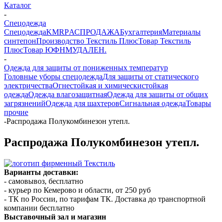
Каталог
-
Спецодежда
Спецодежда
KMR
PАСПРОДАЖА
Бухгалтерия
Материалы
синтепон
Производство Текстиль Плюс
Товар Текстиль
Плюс
Товар ЮФНМ
УДАЛЕН.
-
Одежда для защиты от пониженных температур
Головные уборы спецодежда
Для защиты от статического
электричества
Огнестойкая и химическистойкая
одежда
Одежда влагозащитная
Одежда для защиты от общих
загрязнений
Одежда для шахтеров
Сигнальная одежда
Товары
прочие
-
Распродажа Полукомбинезон утепл.
Распродажа Полукомбинезон утепл.
Варианты доставки:
- самовывоз, бесплатно
- курьер по Кемерово и области, от 250 руб
- ТК по России, по тарифам ТК. Доставка до транспортной
компании бесплатно
Выставочный зал и магазин