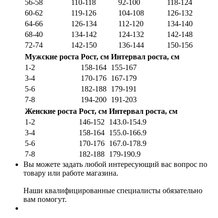
56-58
110-118
92-100
118-124
60-62
119-126
104-108
126-132
64-66
126-134
112-120
134-140
68-40
134-142
124-132
142-148
72-74
142-150
136-144
150-156
Мужские роста
Рост, см
Интервал роста, см
1-2
158-164
155-167
3-4
170-176
167-179
5-6
182-188
179-191
7-8
194-200
191-203
Женские роста
Рост, см
Интервал роста, см
1-2
146-152
143.0-154.9
3-4
158-164
155.0-166.9
5-6
170-176
167.0-178.9
7-8
182-188
179-190.9
Вы можете задать любой интересующий вас вопрос по
товару или работе магазина.
Наши квалифицированные специалисты обязательно
вам помогут.