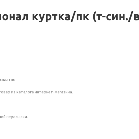
нал куртка/пк (т-син./в
есплатно
овар из каталога интернет-магазина.
ной пересылки.