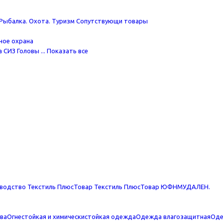
Рыбалка. Охота. Туризм
Сопутствующи товары
ное охрана
а
СИЗ Головы
... Показать все
водство Текстиль Плюс
Товар Текстиль Плюс
Товар ЮФНМ
УДАЛЕН.
тва
Огнестойкая и химическистойкая одежда
Одежда влагозащитная
Оде