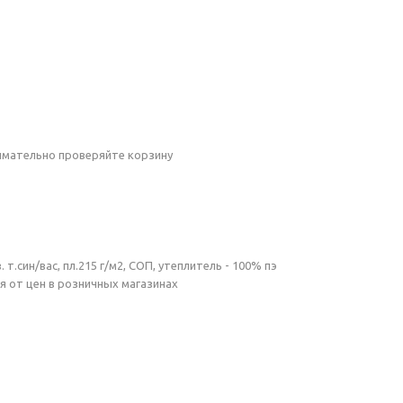
имательно проверяйте корзину
т.син/вас, пл.215 г/м2, СОП, утеплитель - 100% пэ
я от цен в розничных магазинах