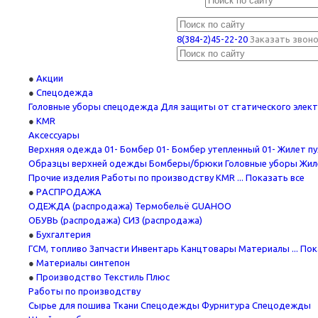
8(384-2)45-22-20
Заказать звон
Акции
Спецодежда
Головные уборы спецодежда
Для защиты от статического элек
KMR
Аксессуары
Верхняя одежда
01- Бомбер
01- Бомбер утепленный
01- Жилет п
Образцы верхней одежды
Бомберы/брюки
Головные уборы
Жил
Прочие изделия
Работы по производству KMR
... Показать все
PАСПРОДАЖА
ОДЕЖДА (распродажа)
Термобельё GUAHOO
ОБУВЬ (распродажа)
СИЗ (распродажа)
Бухгалтерия
ГСМ, топливо
Запчасти
Инвентарь
Канцтовары
Материалы
... По
Материалы синтепон
Производство Текстиль Плюс
Работы по производству
Сырье для пошива
Ткани Спецодежды
Фурнитура Спецодежды