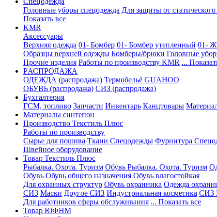
Спецодежда
Головные уборы спецодежда
Для защиты от статического
Показать все
KMR
Аксессуары
Верхняя одежда
01- Бомбер
01- Бомбер утепленный
01- Ж
Образцы верхней одежды
Бомберы/брюки
Головные убо
Прочие изделия
Работы по производству KMR
... Показат
PАСПРОДАЖА
ОДЕЖДА (распродажа)
Термобельё GUAHOO
ОБУВЬ (распродажа)
СИЗ (распродажа)
Бухгалтерия
ГСМ, топливо
Запчасти
Инвентарь
Канцтовары
Материа
Материалы синтепон
Производство Текстиль Плюс
Работы по производству
Сырье для пошива
Ткани Спецодежды
Фурнитура Спецо
Швейное оборудование
Товар Текстиль Плюс
Рыбалка. Охота. Туризм
Обувь Рыбалка. Охота. Туризм
Од
Обувь
Обувь общего назначения
Обувь влагостойкая
Для охранных структур
Обувь охранника
Одежда охранн
СИЗ
Маски
Другое СИЗ
Индустриальная косметика
СИЗ 
Для работников сферы обслуживания
... Показать все
Товар ЮФНМ