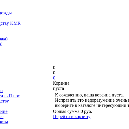
одежды
дству KMR
ажа)
)
0
0
0
Корзина
пуста
он
К сожалению, ваша корзина пуста.
тиль Плюс
Исправить это недоразумение очень 
дству
выберите в каталоге интересующий 
ание
Общая сумма:
0 руб.
юс
Перейти в корзину
ризм