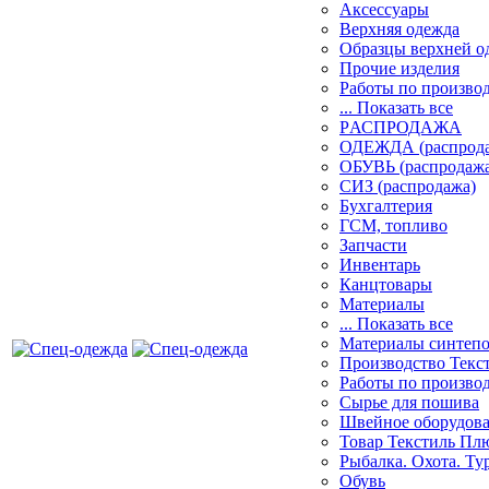
Аксессуары
Верхняя одежда
Образцы верхней 
Прочие изделия
Работы по произво
... Показать все
PАСПРОДАЖА
ОДЕЖДА (распрод
ОБУВЬ (распродажа
СИЗ (распродажа)
Бухгалтерия
ГСМ, топливо
Запчасти
Инвентарь
Канцтовары
Материалы
... Показать все
Материалы синтеп
Производство Текс
Работы по произво
Сырье для пошива
Швейное оборудов
Товар Текстиль Пл
Рыбалка. Охота. Ту
Обувь