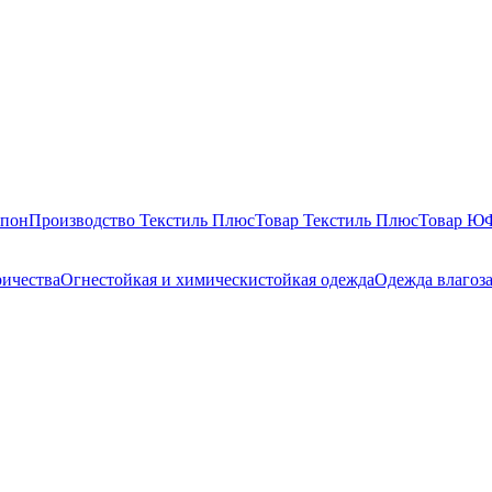
епон
Производство Текстиль Плюс
Товар Текстиль Плюс
Товар 
ричества
Огнестойкая и химическистойкая одежда
Одежда влагоз