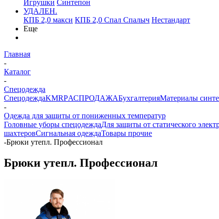
Игрушки
Синтепон
УДАЛЕН.
КПБ 2,0 макси
КПБ 2,0 Спал Спалыч
Нестандарт
Еще
Главная
-
Каталог
-
Спецодежда
Спецодежда
KMR
PАСПРОДАЖА
Бухгалтерия
Материалы синт
-
Одежда для защиты от пониженных температур
Головные уборы спецодежда
Для защиты от статического элект
шахтеров
Сигнальная одежда
Товары прочие
-
Брюки утепл. Профессионал
Брюки утепл. Профессионал