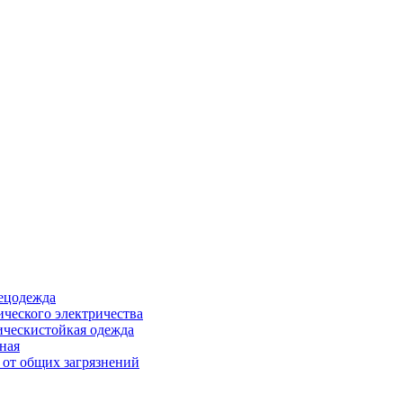
ецодежда
ического электричества
ическистойкая одежда
ная
 от общих загрязнений