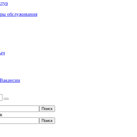
ктур
еры обслуживания
ыч
Вакансии
ок