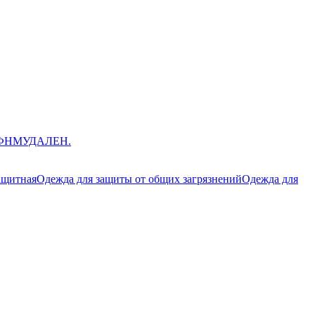
ЮФНМ
УДАЛЕН.
ащитная
Одежда для защиты от общих загрязнений
Одежда для