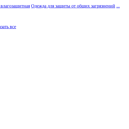
 влагозащитная
Одежда для защиты от общих загрязнений
...
азать все