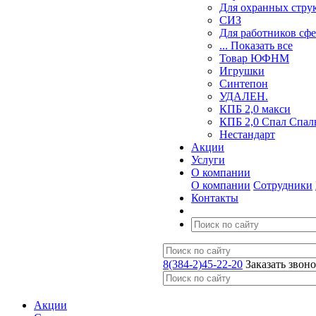
Для охранных стру
СИЗ
Для работников сф
... Показать все
Товар ЮФНМ
Игрушки
Синтепон
УДАЛЕН.
КПБ 2,0 макси
КПБ 2,0 Спал Спал
Нестандарт
Акции
Услуги
О компании
О компании
Сотрудники
Контакты
8(384-2)45-22-20
Заказать звон
Акции