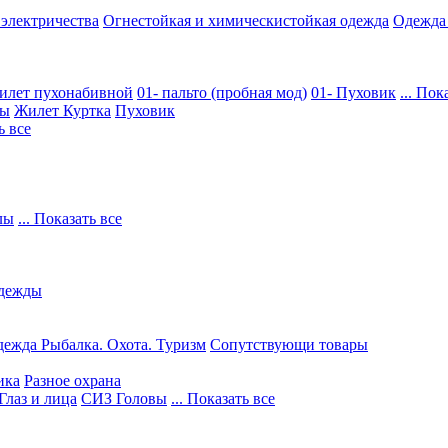
 электричества
Огнестойкая и химическистойкая одежда
Одежда
илет пухонабивной
01- пальто (пробная мод)
01- Пуховик
... Пок
ры
Жилет
Куртка
Пуховик
ь все
лы
... Показать все
дежды
ежда Рыбалка. Охота. Туризм
Сопутствующи товары
ика
Разное охрана
Глаз и лица
СИЗ Головы
... Показать все