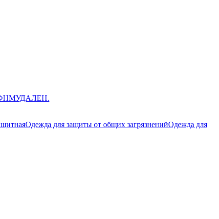
ЮФНМ
УДАЛЕН.
ащитная
Одежда для защиты от общих загрязнений
Одежда для