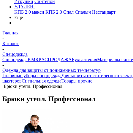
Игрушки
Синтепон
УДАЛЕН.
КПБ 2,0 макси
КПБ 2,0 Спал Спалыч
Нестандарт
Еще
Главная
-
Каталог
-
Спецодежда
Спецодежда
KMR
PАСПРОДАЖА
Бухгалтерия
Материалы синт
-
Одежда для защиты от пониженных температур
Головные уборы спецодежда
Для защиты от статического элект
шахтеров
Сигнальная одежда
Товары прочие
-
Брюки утепл. Профессионал
Брюки утепл. Профессионал