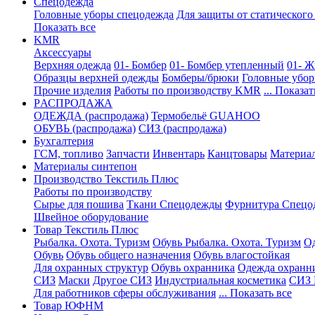
Спецодежда
Головные уборы спецодежда
Для защиты от статического
Показать все
KMR
Аксессуары
Верхняя одежда
01- Бомбер
01- Бомбер утепленный
01- Ж
Образцы верхней одежды
Бомберы/брюки
Головные убо
Прочие изделия
Работы по производству KMR
... Показат
PАСПРОДАЖА
ОДЕЖДА (распродажа)
Термобельё GUAHOO
ОБУВЬ (распродажа)
СИЗ (распродажа)
Бухгалтерия
ГСМ, топливо
Запчасти
Инвентарь
Канцтовары
Материа
Материалы синтепон
Производство Текстиль Плюс
Работы по производству
Сырье для пошива
Ткани Спецодежды
Фурнитура Спецо
Швейное оборудование
Товар Текстиль Плюс
Рыбалка. Охота. Туризм
Обувь Рыбалка. Охота. Туризм
Од
Обувь
Обувь общего назначения
Обувь влагостойкая
Для охранных структур
Обувь охранника
Одежда охранн
СИЗ
Маски
Другое СИЗ
Индустриальная косметика
СИЗ 
Для работников сферы обслуживания
... Показать все
Товар ЮФНМ