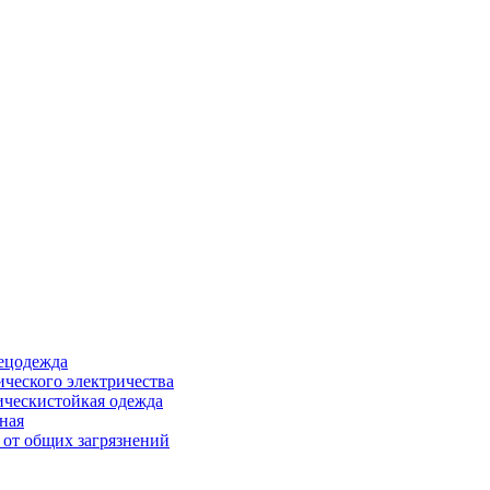
ецодежда
ического электричества
ическистойкая одежда
ная
 от общих загрязнений