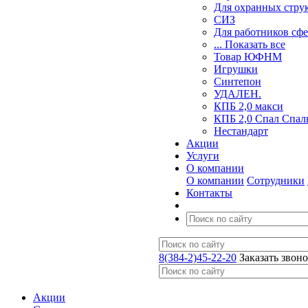
Для охранных стру
СИЗ
Для работников сф
... Показать все
Товар ЮФНМ
Игрушки
Синтепон
УДАЛЕН.
КПБ 2,0 макси
КПБ 2,0 Спал Спал
Нестандарт
Акции
Услуги
О компании
О компании
Сотрудники
Контакты
8(384-2)45-22-20
Заказать звон
Акции