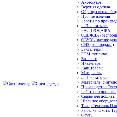
Аксессуары
Верхняя одежда
Образцы верхней 
Прочие изделия
Работы по произво
... Показать все
PАСПРОДАЖА
ОДЕЖДА (распрод
ОБУВЬ (распродажа
СИЗ (распродажа)
Бухгалтерия
ГСМ, топливо
Запчасти
Инвентарь
Канцтовары
Материалы
... Показать все
Материалы синтеп
Производство Текс
Работы по произво
Сырье для пошива
Швейное оборудов
Товар Текстиль Пл
Рыбалка. Охота. Ту
Обувь