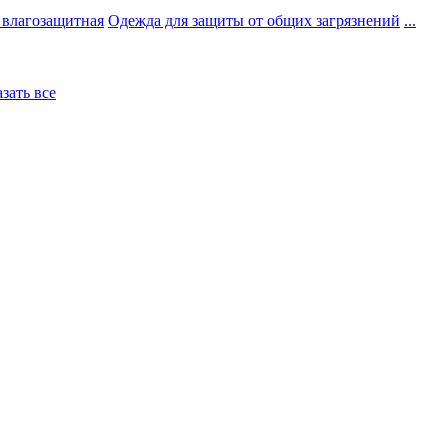
 влагозащитная
Одежда для защиты от общих загрязнений
...
азать все