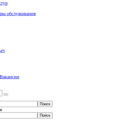
ктур
еры обслуживания
ыч
Вакансии
ок