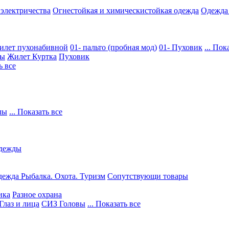
 электричества
Огнестойкая и химическистойкая одежда
Одежда
илет пухонабивной
01- пальто (пробная мод)
01- Пуховик
... Пок
ры
Жилет
Куртка
Пуховик
ь все
лы
... Показать все
дежды
ежда Рыбалка. Охота. Туризм
Сопутствующи товары
ика
Разное охрана
Глаз и лица
СИЗ Головы
... Показать все