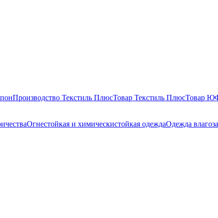
епон
Производство Текстиль Плюс
Товар Текстиль Плюс
Товар 
ричества
Огнестойкая и химическистойкая одежда
Одежда влагоз