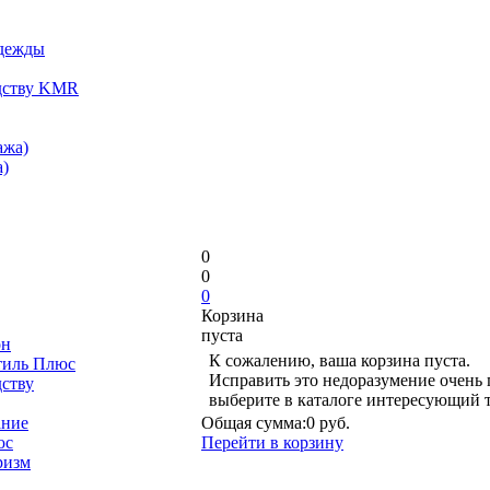
одежды
дству KMR
ажа)
)
0
0
0
Корзина
пуста
он
К сожалению, ваша корзина пуста.
тиль Плюс
Исправить это недоразумение очень 
дству
выберите в каталоге интересующий 
ание
Общая сумма:
0 руб.
юс
Перейти в корзину
ризм