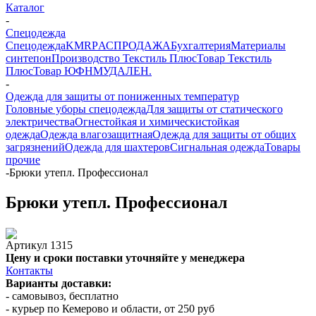
Каталог
-
Спецодежда
Спецодежда
KMR
PАСПРОДАЖА
Бухгалтерия
Материалы
синтепон
Производство Текстиль Плюс
Товар Текстиль
Плюс
Товар ЮФНМ
УДАЛЕН.
-
Одежда для защиты от пониженных температур
Головные уборы спецодежда
Для защиты от статического
электричества
Огнестойкая и химическистойкая
одежда
Одежда влагозащитная
Одежда для защиты от общих
загрязнений
Одежда для шахтеров
Сигнальная одежда
Товары
прочие
-
Брюки утепл. Профессионал
Брюки утепл. Профессионал
Артикул
1315
Цену и сроки поставки уточняйте у менеджера
Контакты
Варианты доставки:
- самовывоз, бесплатно
- курьер по Кемерово и области, от 250 руб