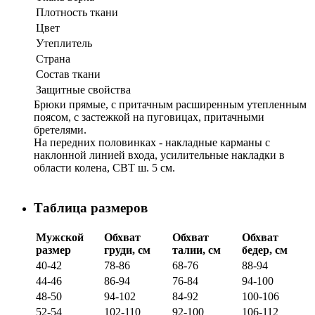
Плотность ткани
Цвет
Утеплитель
Страна
Состав ткани
Защитные свойства
Брюки прямые, с притачным расширенным утепленным
поясом, с застежкой на пуговицах, притачными
бретелями.
На передних половинках - накладные карманы с
наклонной линией входа, усилительные накладки в
области колена, СВТ ш. 5 см.
Таблица размеров
Мужской
Обхват
Обхват
Обхват
размер
груди, см
талии, см
бедер, см
40-42
78-86
68-76
88-94
44-46
86-94
76-84
94-100
48-50
94-102
84-92
100-106
52-54
102-110
92-100
106-112