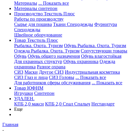
Материалы
... Показать все
Материалы синтепон
Производство Текстиль Плюс
Работы по производству
Сырье для пошива
Ткани Спецодежды
Фурнитура
Спецодежды
Швейное оборудование
Товар Текстиль Плюс
Рыбалка. Охота. Туризм
Обувь Рыбалка. Охота. Туризм
Одежда Рыбалка. Охота. Туризм
Сопутствующи товары
Обувь
Обувь общего назначения
Обувь влагостойкая
Для охранных структур
Обувь охранника
Одежда
охранника
Разное охрана
СИЗ
Маски
Другое СИЗ
Индустриальная косметика
СИЗ Глаз и лица
СИЗ Головы
... Показать все
Для работников сферы обслуживания
... Показать все
Товар ЮФНМ
Игрушки
Синтепон
УДАЛЕН.
КПБ 2,0 макси
КПБ 2,0 Спал Спалыч
Нестандарт
Еще
Главная
-