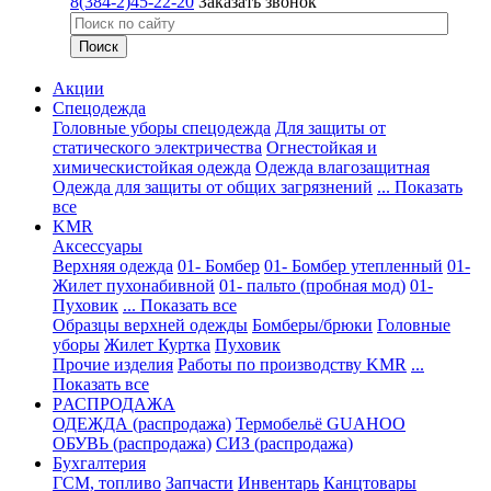
8(384-2)45-22-20
Заказать звонок
Акции
Спецодежда
Головные уборы спецодежда
Для защиты от
статического электричества
Огнестойкая и
химическистойкая одежда
Одежда влагозащитная
Одежда для защиты от общих загрязнений
... Показать
все
KMR
Аксессуары
Верхняя одежда
01- Бомбер
01- Бомбер утепленный
01-
Жилет пухонабивной
01- пальто (пробная мод)
01-
Пуховик
... Показать все
Образцы верхней одежды
Бомберы/брюки
Головные
уборы
Жилет
Куртка
Пуховик
Прочие изделия
Работы по производству KMR
...
Показать все
PАСПРОДАЖА
ОДЕЖДА (распродажа)
Термобельё GUAHOO
ОБУВЬ (распродажа)
СИЗ (распродажа)
Бухгалтерия
ГСМ, топливо
Запчасти
Инвентарь
Канцтовары