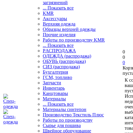
загрязнений
... Показать все
KMR
Аксессуары
Верхняя одежда
Образцы верхней одежды
Прочие изделия
Работы по производству KMR
... Показать все
PАСПРОДАЖА
0
ОДЕЖДА (распродажа)
0
ОБУВЬ (распродажа)
0
СИЗ (распродажа)
Корз
Бухгалтерия
пуст
ГСМ, топливо
К с
Запчасти
ваш
Инвентарь
пуст
Канцтовары
Исп
Материалы
нед
... Показать все
оче
Материалы синтепон
выб
Производство Текстиль Плюс
кат
Работы по производству
инт
Сырье для пошива
тов
Швейное оборудование