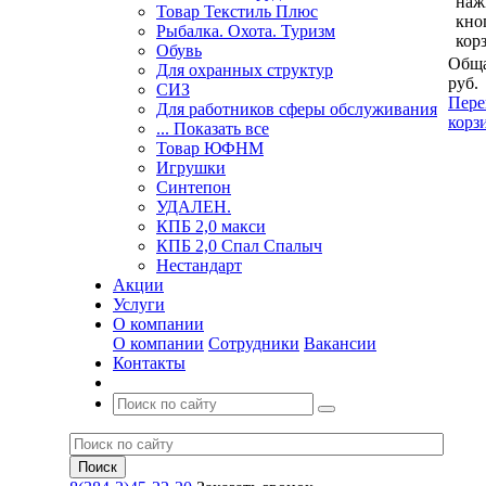
наж
Товар Текстиль Плюс
кно
Рыбалка. Охота. Туризм
кор
Обувь
Обща
Для охранных структур
руб.
СИЗ
Пере
Для работников сферы обслуживания
корз
... Показать все
Товар ЮФНМ
Игрушки
Синтепон
УДАЛЕН.
КПБ 2,0 макси
КПБ 2,0 Спал Спалыч
Нестандарт
Акции
Услуги
О компании
О компании
Сотрудники
Вакансии
Контакты