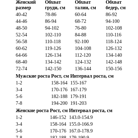
Женский
Обхват
Обхват
Обхват
размер
груди, см
талии, см
бедер, см
40-42
78-86
60-64
86-92
44-46
86-94
68-72
94-100
48-50
94-102
76-80
102-108
52-54
102-110
84-88
110-116
56-58
110-118
92-100
118-124
60-62
119-126
104-108
126-132
64-66
126-134
112-120
134-140
68-40
134-142
124-132
142-148
72-74
142-150
136-144
150-156
Мужские роста
Рост, см
Интервал роста, см
1-2
158-164
155-167
3-4
170-176
167-179
5-6
182-188
179-191
7-8
194-200
191-203
Женские роста
Рост, см
Интервал роста, см
1-2
146-152
143.0-154.9
3-4
158-164
155.0-166.9
5-6
170-176
167.0-178.9
7-8
182-188
179-190.9