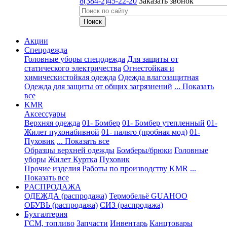
8(384-2)45-22-20
Заказать звонок
Акции
Спецодежда
Головные уборы спецодежда
Для защиты от
статического электричества
Огнестойкая и
химическистойкая одежда
Одежда влагозащитная
Одежда для защиты от общих загрязнений
... Показать
все
KMR
Аксессуары
Верхняя одежда
01- Бомбер
01- Бомбер утепленный
01-
Жилет пухонабивной
01- пальто (пробная мод)
01-
Пуховик
... Показать все
Образцы верхней одежды
Бомберы/брюки
Головные
уборы
Жилет
Куртка
Пуховик
Прочие изделия
Работы по производству KMR
...
Показать все
PАСПРОДАЖА
ОДЕЖДА (распродажа)
Термобельё GUAHOO
ОБУВЬ (распродажа)
СИЗ (распродажа)
Бухгалтерия
ГСМ, топливо
Запчасти
Инвентарь
Канцтовары