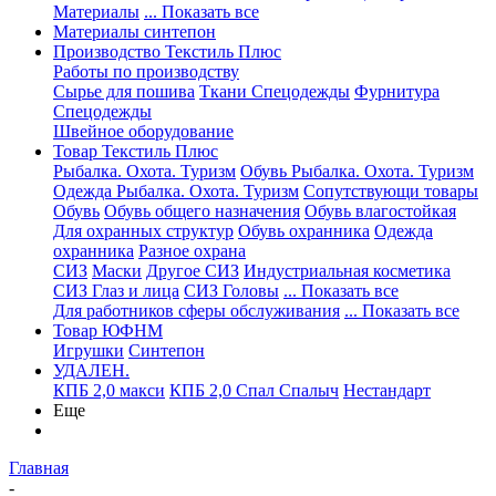
Материалы
... Показать все
Материалы синтепон
Производство Текстиль Плюс
Работы по производству
Сырье для пошива
Ткани Спецодежды
Фурнитура
Спецодежды
Швейное оборудование
Товар Текстиль Плюс
Рыбалка. Охота. Туризм
Обувь Рыбалка. Охота. Туризм
Одежда Рыбалка. Охота. Туризм
Сопутствующи товары
Обувь
Обувь общего назначения
Обувь влагостойкая
Для охранных структур
Обувь охранника
Одежда
охранника
Разное охрана
СИЗ
Маски
Другое СИЗ
Индустриальная косметика
СИЗ Глаз и лица
СИЗ Головы
... Показать все
Для работников сферы обслуживания
... Показать все
Товар ЮФНМ
Игрушки
Синтепон
УДАЛЕН.
КПБ 2,0 макси
КПБ 2,0 Спал Спалыч
Нестандарт
Еще
Главная
-