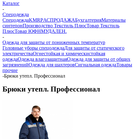
Каталог
-
Спецодежда
Спецодежда
KMR
PАСПРОДАЖА
Бухгалтерия
Материалы
синтепон
Производство Текстиль Плюс
Товар Текстиль
Плюс
Товар ЮФНМ
УДАЛЕН.
-
Одежда для защиты от пониженных температур
Головные уборы спецодежда
Для защиты от статического
электричества
Огнестойкая и химическистойкая
одежда
Одежда влагозащитная
Одежда для защиты от общих
загрязнений
Одежда для шахтеров
Сигнальная одежда
Товары
прочие
-
Брюки утепл. Профессионал
Брюки утепл. Профессионал