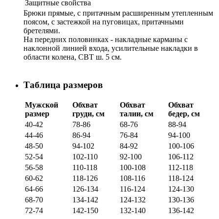
Защитные свойства
Брюки прямые, с притачным расширенным утепленным
поясом, с застежкой на пуговицах, притачными
бретелями.
На передних половинках - накладные карманы с
наклонной линией входа, усилительные накладки в
области колена, СВТ ш. 5 см.
Таблица размеров
Мужской
Обхват
Обхват
Обхват
размер
груди, см
талии, см
бедер, см
40-42
78-86
68-76
88-94
44-46
86-94
76-84
94-100
48-50
94-102
84-92
100-106
52-54
102-110
92-100
106-112
56-58
110-118
100-108
112-118
60-62
118-126
108-116
118-124
64-66
126-134
116-124
124-130
68-70
134-142
124-132
130-136
72-74
142-150
132-140
136-142