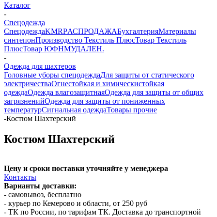
Каталог
-
Спецодежда
Спецодежда
KMR
PАСПРОДАЖА
Бухгалтерия
Материалы
синтепон
Производство Текстиль Плюс
Товар Текстиль
Плюс
Товар ЮФНМ
УДАЛЕН.
-
Одежда для шахтеров
Головные уборы спецодежда
Для защиты от статического
электричества
Огнестойкая и химическистойкая
одежда
Одежда влагозащитная
Одежда для защиты от общих
загрязнений
Одежда для защиты от пониженных
температур
Сигнальная одежда
Товары прочие
-
Костюм Шахтерский
Костюм Шахтерский
Цену и сроки поставки уточняйте у менеджера
Контакты
Варианты доставки:
- самовывоз, бесплатно
- курьер по Кемерово и области, от 250 руб
- ТК по России, по тарифам ТК. Доставка до транспортной