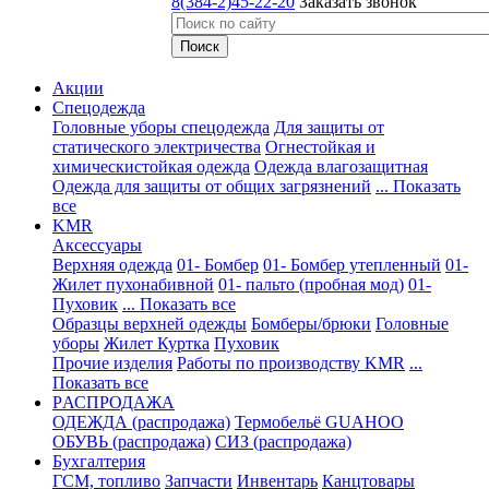
8(384-2)45-22-20
Заказать звонок
Акции
Спецодежда
Головные уборы спецодежда
Для защиты от
статического электричества
Огнестойкая и
химическистойкая одежда
Одежда влагозащитная
Одежда для защиты от общих загрязнений
... Показать
все
KMR
Аксессуары
Верхняя одежда
01- Бомбер
01- Бомбер утепленный
01-
Жилет пухонабивной
01- пальто (пробная мод)
01-
Пуховик
... Показать все
Образцы верхней одежды
Бомберы/брюки
Головные
уборы
Жилет
Куртка
Пуховик
Прочие изделия
Работы по производству KMR
...
Показать все
PАСПРОДАЖА
ОДЕЖДА (распродажа)
Термобельё GUAHOO
ОБУВЬ (распродажа)
СИЗ (распродажа)
Бухгалтерия
ГСМ, топливо
Запчасти
Инвентарь
Канцтовары