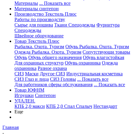
Материалы
... Показать все
Материалы синтепон
Производство Текстиль Плюс
Работы по производству
Сырье для пошива
Ткани Спецодежды
Фурнитура
Спецодежды
Швейное оборудование
Товар Текстиль Плюс
Рыбалка. Охота. Туризм
Обувь Рыбалка. Охота. Туризм
Одежда Рыбалка. Охота. Туризм
Сопутствующи товары
Обувь
Обувь общего назначения
Обувь влагостойкая
Для охранных структур
Обувь охранника
Одежда
охранника
Разное охрана
СИЗ
Маски
Другое СИЗ
Индустриальная косметика
СИЗ Глаз и лица
СИЗ Головы
... Показать все
Для работников сферы обслуживания
... Показать все
Товар ЮФНМ
Игрушки
Синтепон
УДАЛЕН.
КПБ 2,0 макси
КПБ 2,0 Спал Спалыч
Нестандарт
Еще
Главная
-