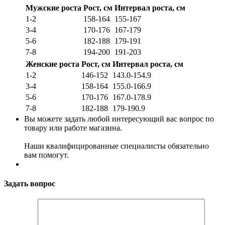
Мужские роста
Рост, см
Интервал роста, см
1-2
158-164
155-167
3-4
170-176
167-179
5-6
182-188
179-191
7-8
194-200
191-203
Женские роста
Рост, см
Интервал роста, см
1-2
146-152
143.0-154.9
3-4
158-164
155.0-166.9
5-6
170-176
167.0-178.9
7-8
182-188
179-190.9
Вы можете задать любой интересующий вас вопрос по
товару или работе магазина.
Наши квалифицированные специалисты обязательно
вам помогут.
Задать вопрос