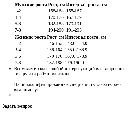
Мужские роста
Рост, см
Интервал роста, см
1-2
158-164
155-167
3-4
170-176
167-179
5-6
182-188
179-191
7-8
194-200
191-203
Женские роста
Рост, см
Интервал роста, см
1-2
146-152
143.0-154.9
3-4
158-164
155.0-166.9
5-6
170-176
167.0-178.9
7-8
182-188
179-190.9
Вы можете задать любой интересующий вас вопрос по
товару или работе магазина.
Наши квалифицированные специалисты обязательно
вам помогут.
Задать вопрос