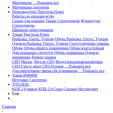
Материалы
... Показать все
Материалы синтепон
Производство Текстиль Плюс
Работы по производству
Сырье для пошива
Ткани Спецодежды
Фурнитура
Спецодежды
Швейное оборудование
Товар Текстиль Плюс
Рыбалка. Охота. Туризм
Обувь Рыбалка. Охота. Туризм
Одежда Рыбалка. Охота. Туризм
Сопутствующи товары
Обувь
Обувь общего назначения
Обувь влагостойкая
Для охранных структур
Обувь охранника
Одежда
охранника
Разное охрана
СИЗ
Маски
Другое СИЗ
Индустриальная косметика
СИЗ Глаз и лица
СИЗ Головы
... Показать все
Для работников сферы обслуживания
... Показать все
Товар ЮФНМ
Игрушки
Синтепон
УДАЛЕН.
КПБ 2,0 макси
КПБ 2,0 Спал Спалыч
Нестандарт
Еще
Главная
-