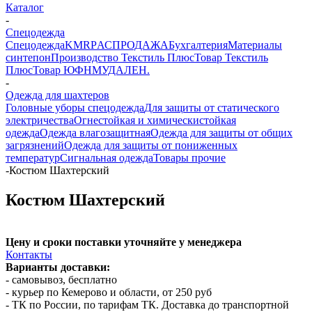
Каталог
-
Спецодежда
Спецодежда
KMR
PАСПРОДАЖА
Бухгалтерия
Материалы
синтепон
Производство Текстиль Плюс
Товар Текстиль
Плюс
Товар ЮФНМ
УДАЛЕН.
-
Одежда для шахтеров
Головные уборы спецодежда
Для защиты от статического
электричества
Огнестойкая и химическистойкая
одежда
Одежда влагозащитная
Одежда для защиты от общих
загрязнений
Одежда для защиты от пониженных
температур
Сигнальная одежда
Товары прочие
-
Костюм Шахтерский
Костюм Шахтерский
Цену и сроки поставки уточняйте у менеджера
Контакты
Варианты доставки:
- самовывоз, бесплатно
- курьер по Кемерово и области, от 250 руб
- ТК по России, по тарифам ТК. Доставка до транспортной