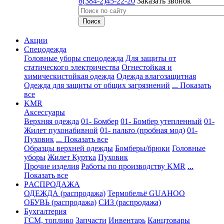
8(384-2)45-22-20
Заказать звонок
Акции
Спецодежда
Головные уборы спецодежда
Для защиты от
статического электричества
Огнестойкая и
химическистойкая одежда
Одежда влагозащитная
Одежда для защиты от общих загрязнений
... Показать
все
KMR
Аксессуары
Верхняя одежда
01- Бомбер
01- Бомбер утепленный
01-
Жилет пухонабивной
01- пальто (пробная мод)
01-
Пуховик
... Показать все
Образцы верхней одежды
Бомберы/брюки
Головные
уборы
Жилет
Куртка
Пуховик
Прочие изделия
Работы по производству KMR
...
Показать все
PАСПРОДАЖА
ОДЕЖДА (распродажа)
Термобельё GUAHOO
ОБУВЬ (распродажа)
СИЗ (распродажа)
Бухгалтерия
ГСМ, топливо
Запчасти
Инвентарь
Канцтовары