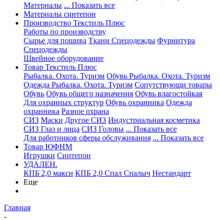
Материалы
... Показать все
Материалы синтепон
Производство Текстиль Плюс
Работы по производству
Сырье для пошива
Ткани Спецодежды
Фурнитура
Спецодежды
Швейное оборудование
Товар Текстиль Плюс
Рыбалка. Охота. Туризм
Обувь Рыбалка. Охота. Туризм
Одежда Рыбалка. Охота. Туризм
Сопутствующи товары
Обувь
Обувь общего назначения
Обувь влагостойкая
Для охранных структур
Обувь охранника
Одежда
охранника
Разное охрана
СИЗ
Маски
Другое СИЗ
Индустриальная косметика
СИЗ Глаз и лица
СИЗ Головы
... Показать все
Для работников сферы обслуживания
... Показать все
Товар ЮФНМ
Игрушки
Синтепон
УДАЛЕН.
КПБ 2,0 макси
КПБ 2,0 Спал Спалыч
Нестандарт
Еще
Главная
-