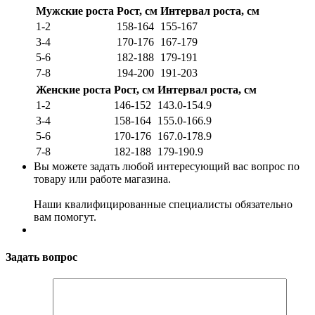
Мужские роста
Рост, см
Интервал роста, см
1-2
158-164
155-167
3-4
170-176
167-179
5-6
182-188
179-191
7-8
194-200
191-203
Женские роста
Рост, см
Интервал роста, см
1-2
146-152
143.0-154.9
3-4
158-164
155.0-166.9
5-6
170-176
167.0-178.9
7-8
182-188
179-190.9
Вы можете задать любой интересующий вас вопрос по
товару или работе магазина.
Наши квалифицированные специалисты обязательно
вам помогут.
Задать вопрос