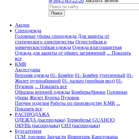
8(384-2)45-22-20
Заказать звонок
Акции
Спецодежда
Головные уборы спецодежда
Для защиты от
статического электричества
Огнестойкая и
химическистойкая одежда
Одежда влагозащитная
Одежда для защиты от общих загрязнений
... Показать
все
KMR
Аксессуары
Верхняя одежда
01- Бомбер
01- Бомбер утепленный
01-
Жилет пухонабивной
01- пальто (пробная мод)
01-
Пуховик
... Показать все
Образцы верхней одежды
Бомберы/брюки
Головные
уборы
Жилет
Куртка
Пуховик
Прочие изделия
Работы по производству KMR
...
Показать все
PАСПРОДАЖА
ОДЕЖДА (распродажа)
Термобельё GUAHOO
ОБУВЬ (распродажа)
СИЗ (распродажа)
Бухгалтерия
ГСМ, топливо
Запчасти
Инвентарь
Канцтовары