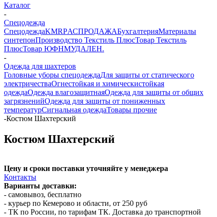
Каталог
-
Спецодежда
Спецодежда
KMR
PАСПРОДАЖА
Бухгалтерия
Материалы
синтепон
Производство Текстиль Плюс
Товар Текстиль
Плюс
Товар ЮФНМ
УДАЛЕН.
-
Одежда для шахтеров
Головные уборы спецодежда
Для защиты от статического
электричества
Огнестойкая и химическистойкая
одежда
Одежда влагозащитная
Одежда для защиты от общих
загрязнений
Одежда для защиты от пониженных
температур
Сигнальная одежда
Товары прочие
-
Костюм Шахтерский
Костюм Шахтерский
Цену и сроки поставки уточняйте у менеджера
Контакты
Варианты доставки:
- самовывоз, бесплатно
- курьер по Кемерово и области, от 250 руб
- ТК по России, по тарифам ТК. Доставка до транспортной