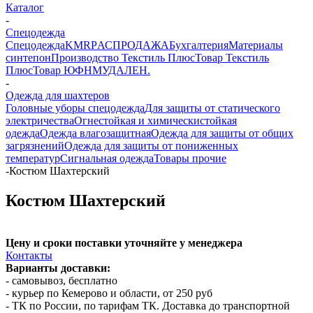
Каталог
-
Спецодежда
Спецодежда
KMR
PАСПРОДАЖА
Бухгалтерия
Материалы
синтепон
Производство Текстиль Плюс
Товар Текстиль
Плюс
Товар ЮФНМ
УДАЛЕН.
-
Одежда для шахтеров
Головные уборы спецодежда
Для защиты от статического
электричества
Огнестойкая и химическистойкая
одежда
Одежда влагозащитная
Одежда для защиты от общих
загрязнений
Одежда для защиты от пониженных
температур
Сигнальная одежда
Товары прочие
-
Костюм Шахтерский
Костюм Шахтерский
Цену и сроки поставки уточняйте у менеджера
Контакты
Варианты доставки:
- самовывоз, бесплатно
- курьер по Кемерово и области, от 250 руб
- ТК по России, по тарифам ТК. Доставка до транспортной