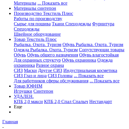
Материалы
... Показать все
Материалы синтепон
Производство Текстиль Плюс
Работы по производству
Сырье для пошива
Ткани Спецодежды
Фурнитура
Спецодежды
Швейное оборудование
Товар Текстиль Плюс
Рыбалка. Охота. Туризм
Обувь Рыбалка. Охота. Туризм
Одежда Рыбалка. Охота. Туризм
Сопутствующи товары
Обувь
Обувь общего назначения
Обувь влагостойкая
Для охранных структур
Обувь охранника
Одежда
охранника
Разное охрана
СИЗ
Маски
Другое СИЗ
Индустриальная косметика
СИЗ Глаз и лица
СИЗ Головы
... Показать все
Для работников сферы обслуживания
... Показать все
Товар ЮФНМ
Игрушки
Синтепон
УДАЛЕН.
КПБ 2,0 макси
КПБ 2,0 Спал Спалыч
Нестандарт
Еще
Главная
-