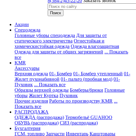
8(384-2)45-22-20
Заказать звонок
Акции
Спецодежда
Головные уборы спецодежда
Для защиты от
статического электричества
Огнестойкая и
химическистойкая одежда
Одежда влагозащитная
Одежда для защиты от общих загрязнений
... Показать
все
KMR
Аксессуары
Верхняя одежда
01- Бомбер
01- Бомбер утепленный
01-
Жилет пухонабивной
01- пальто (пробная мод)
01-
Пуховик
... Показать все
Образцы верхней одежды
Бомберы/брюки
Головные
уборы
Жилет
Куртка
Пуховик
Прочие изделия
Работы по производству KMR
...
Показать все
PАСПРОДАЖА
ОДЕЖДА (распродажа)
Термобельё GUAHOO
ОБУВЬ (распродажа)
СИЗ (распродажа)
Бухгалтерия
ГСМ, топливо
Запчасти
Инвентарь
Канцтовары