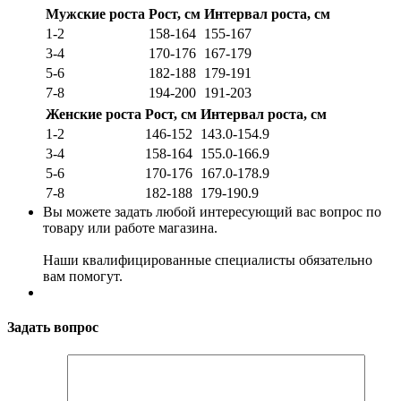
Мужские роста
Рост, см
Интервал роста, см
1-2
158-164
155-167
3-4
170-176
167-179
5-6
182-188
179-191
7-8
194-200
191-203
Женские роста
Рост, см
Интервал роста, см
1-2
146-152
143.0-154.9
3-4
158-164
155.0-166.9
5-6
170-176
167.0-178.9
7-8
182-188
179-190.9
Вы можете задать любой интересующий вас вопрос по
товару или работе магазина.
Наши квалифицированные специалисты обязательно
вам помогут.
Задать вопрос