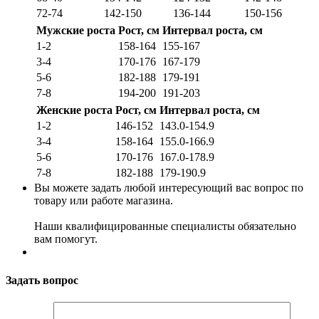
72-74
142-150
136-144
150-156
Мужские роста
Рост, см
Интервал роста, см
1-2
158-164
155-167
3-4
170-176
167-179
5-6
182-188
179-191
7-8
194-200
191-203
Женские роста
Рост, см
Интервал роста, см
1-2
146-152
143.0-154.9
3-4
158-164
155.0-166.9
5-6
170-176
167.0-178.9
7-8
182-188
179-190.9
Вы можете задать любой интересующий вас вопрос по
товару или работе магазина.
Наши квалифицированные специалисты обязательно
вам помогут.
Задать вопрос