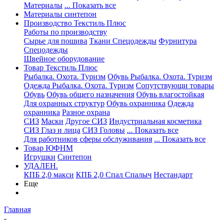
Материалы
... Показать все
Материалы синтепон
Производство Текстиль Плюс
Работы по производству
Сырье для пошива
Ткани Спецодежды
Фурнитура
Спецодежды
Швейное оборудование
Товар Текстиль Плюс
Рыбалка. Охота. Туризм
Обувь Рыбалка. Охота. Туризм
Одежда Рыбалка. Охота. Туризм
Сопутствующи товары
Обувь
Обувь общего назначения
Обувь влагостойкая
Для охранных структур
Обувь охранника
Одежда
охранника
Разное охрана
СИЗ
Маски
Другое СИЗ
Индустриальная косметика
СИЗ Глаз и лица
СИЗ Головы
... Показать все
Для работников сферы обслуживания
... Показать все
Товар ЮФНМ
Игрушки
Синтепон
УДАЛЕН.
КПБ 2,0 макси
КПБ 2,0 Спал Спалыч
Нестандарт
Еще
Главная
-