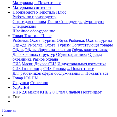
Материалы
... Показать все
Материалы синтепон
Производство Текстиль Плюс
Работы по производству
Сырье для пошива
Ткани Спецодежды
Фурнитура
Спецодежды
Швейное оборудование
Товар Текстиль Плюс
Рыбалка. Охота. Туризм
Обувь Рыбалка. Охота. Туризм
Одежда Рыбалка. Охота. Туризм
Сопутствующи товары
Обувь
Обувь общего назначения
Обувь влагостойкая
Для охранных структур
Обувь охранника
Одежда
охранника
Разное охрана
СИЗ
Маски
Другое СИЗ
Индустриальная косметика
СИЗ Глаз и лица
СИЗ Головы
... Показать все
Для работников сферы обслуживания
... Показать все
Товар ЮФНМ
Игрушки
Синтепон
УДАЛЕН.
КПБ 2,0 макси
КПБ 2,0 Спал Спалыч
Нестандарт
Еще
Главная
-