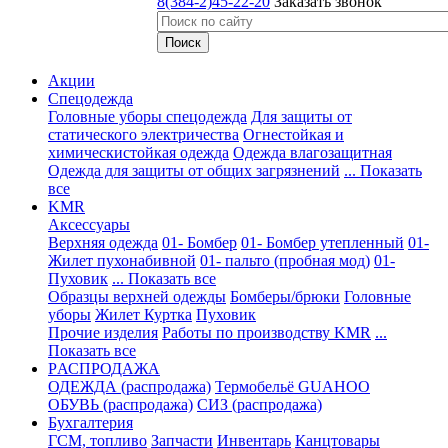
8(384-2)45-22-20
Заказать звонок
Акции
Спецодежда
Головные уборы спецодежда
Для защиты от
статического электричества
Огнестойкая и
химическистойкая одежда
Одежда влагозащитная
Одежда для защиты от общих загрязнений
... Показать
все
KMR
Аксессуары
Верхняя одежда
01- Бомбер
01- Бомбер утепленный
01-
Жилет пухонабивной
01- пальто (пробная мод)
01-
Пуховик
... Показать все
Образцы верхней одежды
Бомберы/брюки
Головные
уборы
Жилет
Куртка
Пуховик
Прочие изделия
Работы по производству KMR
...
Показать все
PАСПРОДАЖА
ОДЕЖДА (распродажа)
Термобельё GUAHOO
ОБУВЬ (распродажа)
СИЗ (распродажа)
Бухгалтерия
ГСМ, топливо
Запчасти
Инвентарь
Канцтовары