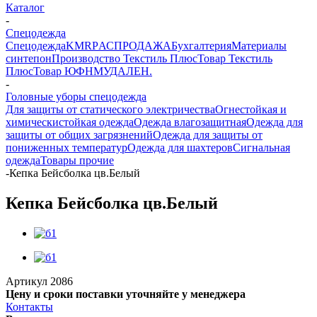
Каталог
-
Спецодежда
Спецодежда
KMR
PАСПРОДАЖА
Бухгалтерия
Материалы
синтепон
Производство Текстиль Плюс
Товар Текстиль
Плюс
Товар ЮФНМ
УДАЛЕН.
-
Головные уборы спецодежда
Для защиты от статического электричества
Огнестойкая и
химическистойкая одежда
Одежда влагозащитная
Одежда для
защиты от общих загрязнений
Одежда для защиты от
пониженных температур
Одежда для шахтеров
Сигнальная
одежда
Товары прочие
-
Кепка Бейсболка цв.Белый
Кепка Бейсболка цв.Белый
Артикул
2086
Цену и сроки поставки уточняйте у менеджера
Контакты