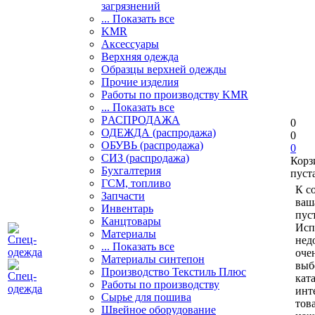
загрязнений
... Показать все
KMR
Аксессуары
Верхняя одежда
Образцы верхней одежды
Прочие изделия
Работы по производству KMR
... Показать все
PАСПРОДАЖА
0
ОДЕЖДА (распродажа)
0
ОБУВЬ (распродажа)
0
СИЗ (распродажа)
Корз
Бухгалтерия
пуст
ГСМ, топливо
К с
Запчасти
ваш
Инвентарь
пуст
Канцтовары
Исп
Материалы
нед
... Показать все
оче
Материалы синтепон
выб
Производство Текстиль Плюс
кат
Работы по производству
инт
Сырье для пошива
тов
Швейное оборудование