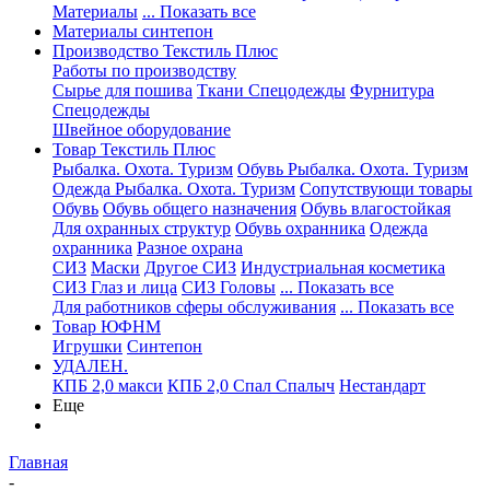
Материалы
... Показать все
Материалы синтепон
Производство Текстиль Плюс
Работы по производству
Сырье для пошива
Ткани Спецодежды
Фурнитура
Спецодежды
Швейное оборудование
Товар Текстиль Плюс
Рыбалка. Охота. Туризм
Обувь Рыбалка. Охота. Туризм
Одежда Рыбалка. Охота. Туризм
Сопутствующи товары
Обувь
Обувь общего назначения
Обувь влагостойкая
Для охранных структур
Обувь охранника
Одежда
охранника
Разное охрана
СИЗ
Маски
Другое СИЗ
Индустриальная косметика
СИЗ Глаз и лица
СИЗ Головы
... Показать все
Для работников сферы обслуживания
... Показать все
Товар ЮФНМ
Игрушки
Синтепон
УДАЛЕН.
КПБ 2,0 макси
КПБ 2,0 Спал Спалыч
Нестандарт
Еще
Главная
-