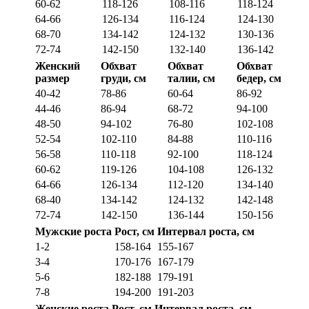
60-62
118-126
108-116
118-124
64-66
126-134
116-124
124-130
68-70
134-142
124-132
130-136
72-74
142-150
132-140
136-142
Женский
Обхват
Обхват
Обхват
размер
груди, см
талии, см
бедер, см
40-42
78-86
60-64
86-92
44-46
86-94
68-72
94-100
48-50
94-102
76-80
102-108
52-54
102-110
84-88
110-116
56-58
110-118
92-100
118-124
60-62
119-126
104-108
126-132
64-66
126-134
112-120
134-140
68-40
134-142
124-132
142-148
72-74
142-150
136-144
150-156
Мужские роста
Рост, см
Интервал роста, см
1-2
158-164
155-167
3-4
170-176
167-179
5-6
182-188
179-191
7-8
194-200
191-203
Женские роста
Рост, см
Интервал роста, см