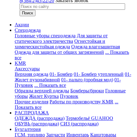
8(384-2)45-22-20
Заказать звонок
Акции
Спецодежда
Головные уборы спецодежда
Для защиты от
статического электричества
Огнестойкая и
химическистойкая одежда
Одежда влагозащитная
Одежда для защиты от общих загрязнений
... Показать
все
KMR
Аксессуары
Верхняя одежда
01- Бомбер
01- Бомбер утепленный
01-
Жилет пухонабивной
01- пальто (пробная мод)
01-
Пуховик
... Показать все
Образцы верхней одежды
Бомберы/брюки
Головные
уборы
Жилет
Куртка
Пуховик
Прочие изделия
Работы по производству KMR
...
Показать все
PАСПРОДАЖА
ОДЕЖДА (распродажа)
Термобельё GUAHOO
ОБУВЬ (распродажа)
СИЗ (распродажа)
Бухгалтерия
ГСМ, топливо
Запчасти
Инвентарь
Канцтовары