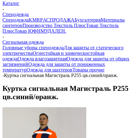
Каталог
-
Спецодежда
Спецодежда
KMR
PАСПРОДАЖА
Бухгалтерия
Материалы
синтепон
Производство Текстиль Плюс
Товар Текстиль
Плюс
Товар ЮФНМ
УДАЛЕН.
-
Сигнальная одежда
Головные уборы спецодежда
Для защиты от статического
электричества
Огнестойкая и химическистойкая
одежда
Одежда влагозащитная
Одежда для защиты от общих
загрязнений
Одежда для защиты от пониженных
температур
Одежда для шахтеров
Товары прочие
-
Куртка сигнальная Магистраль Р255 цв.синий/оранж.
Куртка сигнальная Магистраль Р255
цв.синий/оранж.