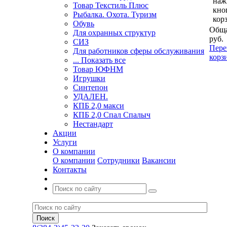
наж
Товар Текстиль Плюс
кно
Рыбалка. Охота. Туризм
кор
Обувь
Обща
Для охранных структур
руб.
СИЗ
Пере
Для работников сферы обслуживания
корз
... Показать все
Товар ЮФНМ
Игрушки
Синтепон
УДАЛЕН.
КПБ 2,0 макси
КПБ 2,0 Спал Спалыч
Нестандарт
Акции
Услуги
О компании
О компании
Сотрудники
Вакансии
Контакты