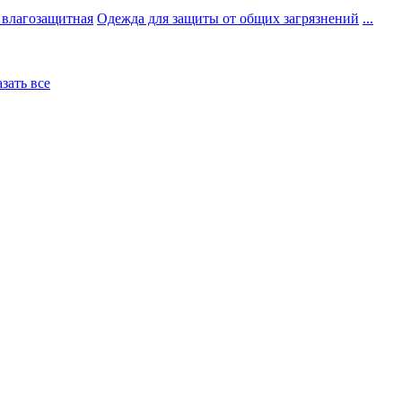
 влагозащитная
Одежда для защиты от общих загрязнений
...
азать все