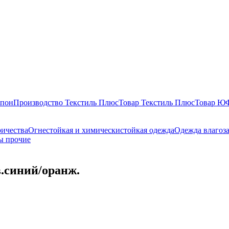
епон
Производство Текстиль Плюс
Товар Текстиль Плюс
Товар 
ричества
Огнестойкая и химическистойкая одежда
Одежда влагоз
ы прочие
.синий/оранж.