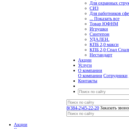
Для охранных стру
СИЗ
Для работников сф
... Показать все
Товар ЮФНМ
Игрушки
Синтепон
УДАЛЕН.
КПБ 2,0 макси
КПБ 2,0 Спал Спал
Нестандарт
Акции
Услуги
О компании
О компании
Сотрудники
Контакты
8(384-2)45-22-20
Заказать звон
Акции