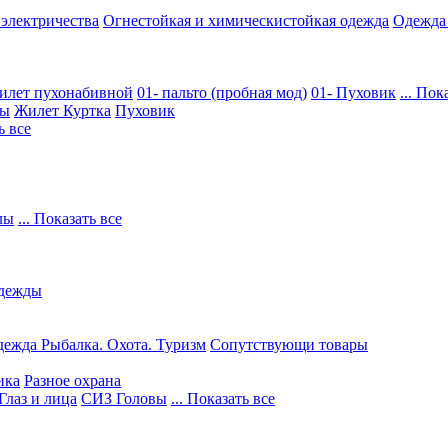
 электричества
Огнестойкая и химическистойкая одежда
Одежда
илет пухонабивной
01- пальто (пробная мод)
01- Пуховик
... Пок
ры
Жилет
Куртка
Пуховик
ь все
лы
... Показать все
дежды
ежда Рыбалка. Охота. Туризм
Сопутствующи товары
ика
Разное охрана
Глаз и лица
СИЗ Головы
... Показать все