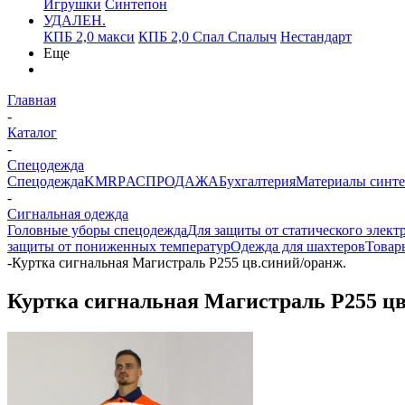
Игрушки
Синтепон
УДАЛЕН.
КПБ 2,0 макси
КПБ 2,0 Спал Спалыч
Нестандарт
Еще
Главная
-
Каталог
-
Спецодежда
Спецодежда
KMR
PАСПРОДАЖА
Бухгалтерия
Материалы синт
-
Сигнальная одежда
Головные уборы спецодежда
Для защиты от статического элект
защиты от пониженных температур
Одежда для шахтеров
Товар
-
Куртка сигнальная Магистраль Р255 цв.синий/оранж.
Куртка сигнальная Магистраль Р255 цв