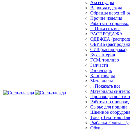
Аксессуары
Верхняя одежда
Образцы верхней 
Прочие изделия
Работы по произво
... Показать все
PАСПРОДАЖА
ОДЕЖДА (распрод
ОБУВЬ (распродажа
СИЗ (распродажа)
Бухгалтерия
ГСМ, топливо
Запчасти
Инвентарь
Канцтовары
Материалы
... Показать все
Материалы синтеп
Производство Текс
Работы по произво
Сырье для пошива
Швейное оборудов
Товар Текстиль Пл
Рыбалка. Охота. Ту
Обувь