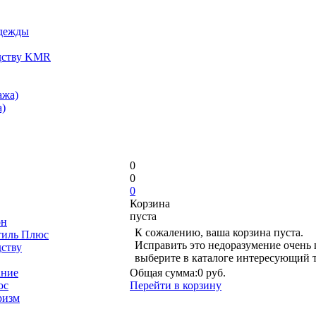
одежды
дству KMR
ажа)
)
0
0
0
Корзина
пуста
он
К сожалению, ваша корзина пуста.
тиль Плюс
Исправить это недоразумение очень 
дству
выберите в каталоге интересующий 
ание
Общая сумма:
0 руб.
юс
Перейти в корзину
ризм