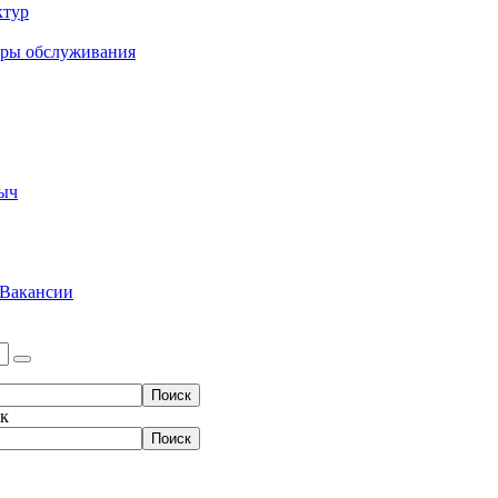
ктур
еры обслуживания
ыч
Вакансии
ок