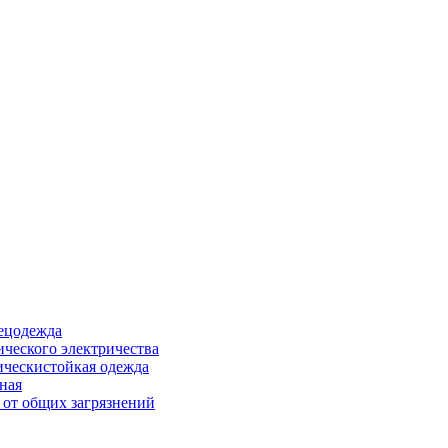
ецодежда
ического электричества
ическистойкая одежда
ная
 от общих загрязнений