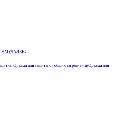
ЮФНМ
УДАЛЕН.
ащитная
Одежда для защиты от общих загрязнений
Одежда для