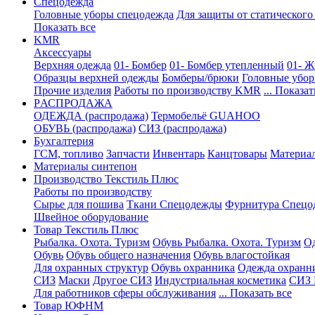
Спецодежда
Головные уборы спецодежда
Для защиты от статического
Показать все
KMR
Аксессуары
Верхняя одежда
01- Бомбер
01- Бомбер утепленный
01- Ж
Образцы верхней одежды
Бомберы/брюки
Головные убо
Прочие изделия
Работы по производству KMR
... Показат
PАСПРОДАЖА
ОДЕЖДА (распродажа)
Термобельё GUAHOO
ОБУВЬ (распродажа)
СИЗ (распродажа)
Бухгалтерия
ГСМ, топливо
Запчасти
Инвентарь
Канцтовары
Материа
Материалы синтепон
Производство Текстиль Плюс
Работы по производству
Сырье для пошива
Ткани Спецодежды
Фурнитура Спецо
Швейное оборудование
Товар Текстиль Плюс
Рыбалка. Охота. Туризм
Обувь Рыбалка. Охота. Туризм
Од
Обувь
Обувь общего назначения
Обувь влагостойкая
Для охранных структур
Обувь охранника
Одежда охранн
СИЗ
Маски
Другое СИЗ
Индустриальная косметика
СИЗ 
Для работников сферы обслуживания
... Показать все
Товар ЮФНМ