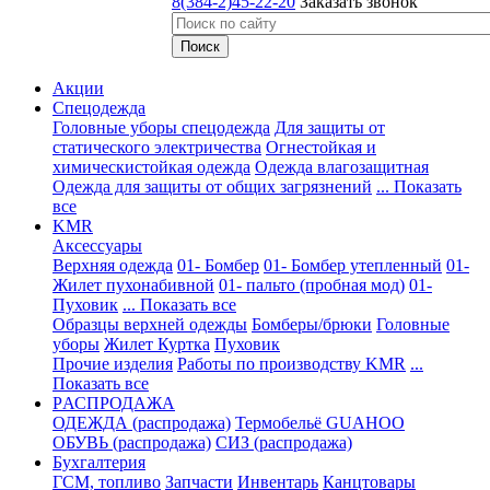
8(384-2)45-22-20
Заказать звонок
Акции
Спецодежда
Головные уборы спецодежда
Для защиты от
статического электричества
Огнестойкая и
химическистойкая одежда
Одежда влагозащитная
Одежда для защиты от общих загрязнений
... Показать
все
KMR
Аксессуары
Верхняя одежда
01- Бомбер
01- Бомбер утепленный
01-
Жилет пухонабивной
01- пальто (пробная мод)
01-
Пуховик
... Показать все
Образцы верхней одежды
Бомберы/брюки
Головные
уборы
Жилет
Куртка
Пуховик
Прочие изделия
Работы по производству KMR
...
Показать все
PАСПРОДАЖА
ОДЕЖДА (распродажа)
Термобельё GUAHOO
ОБУВЬ (распродажа)
СИЗ (распродажа)
Бухгалтерия
ГСМ, топливо
Запчасти
Инвентарь
Канцтовары