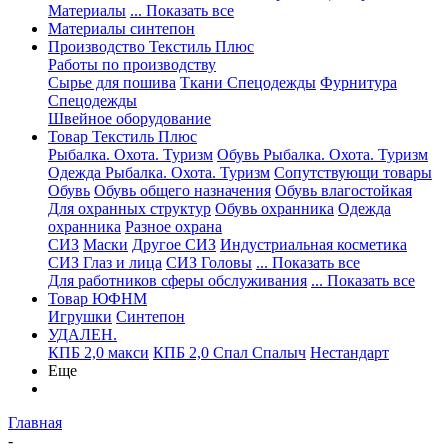
Материалы
... Показать все
Материалы синтепон
Производство Текстиль Плюс
Работы по производству
Сырье для пошива
Ткани Спецодежды
Фурнитура
Спецодежды
Швейное оборудование
Товар Текстиль Плюс
Рыбалка. Охота. Туризм
Обувь Рыбалка. Охота. Туризм
Одежда Рыбалка. Охота. Туризм
Сопутствующи товары
Обувь
Обувь общего назначения
Обувь влагостойкая
Для охранных структур
Обувь охранника
Одежда
охранника
Разное охрана
СИЗ
Маски
Другое СИЗ
Индустриальная косметика
СИЗ Глаз и лица
СИЗ Головы
... Показать все
Для работников сферы обслуживания
... Показать все
Товар ЮФНМ
Игрушки
Синтепон
УДАЛЕН.
КПБ 2,0 макси
КПБ 2,0 Спал Спалыч
Нестандарт
Еще
Главная
-