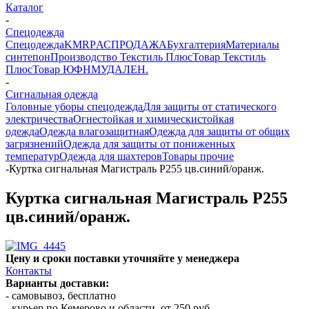
Каталог
-
Спецодежда
Спецодежда
KMR
PАСПРОДАЖА
Бухгалтерия
Материалы
синтепон
Производство Текстиль Плюс
Товар Текстиль
Плюс
Товар ЮФНМ
УДАЛЕН.
-
Сигнальная одежда
Головные уборы спецодежда
Для защиты от статического
электричества
Огнестойкая и химическистойкая
одежда
Одежда влагозащитная
Одежда для защиты от общих
загрязнений
Одежда для защиты от пониженных
температур
Одежда для шахтеров
Товары прочие
-
Куртка сигнальная Магистраль Р255 цв.синий/оранж.
Куртка сигнальная Магистраль Р255
цв.синий/оранж.
Цену и сроки поставки уточняйте у менеджера
Контакты
Варианты доставки:
- самовывоз, бесплатно
- курьер по Кемерово и области, от 250 руб