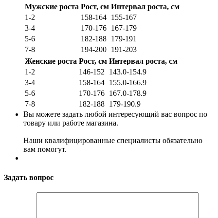
Мужские роста
Рост, см
Интервал роста, см
1-2
158-164
155-167
3-4
170-176
167-179
5-6
182-188
179-191
7-8
194-200
191-203
Женские роста
Рост, см
Интервал роста, см
1-2
146-152
143.0-154.9
3-4
158-164
155.0-166.9
5-6
170-176
167.0-178.9
7-8
182-188
179-190.9
Вы можете задать любой интересующий вас вопрос по
товару или работе магазина.
Наши квалифицированные специалисты обязательно
вам помогут.
Задать вопрос