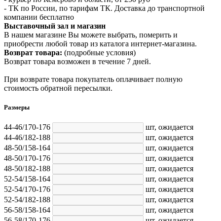
- ТК по России, по тарифам ТК. Доставка до транспортной
компании бесплатно
Выставочный зал и магазин
В нашем магазине Вы можете выбрать, померить и
приобрести любой товар из каталога интернет-магазина.
Возврат товара:
(подробные условия)
Возврат товара возможен в течение 7 дней.
При возврате товара покупатель оплачивает полную
стоимость обратной пересылки.
Размеры
44-46/170-176
шт,
ожидается
44-46/182-188
шт,
ожидается
48-50/158-164
шт,
ожидается
48-50/170-176
шт,
ожидается
48-50/182-188
шт,
ожидается
52-54/158-164
шт,
ожидается
52-54/170-176
шт,
ожидается
52-54/182-188
шт,
ожидается
56-58/158-164
шт,
ожидается
56-58/170-176
шт,
ожидается