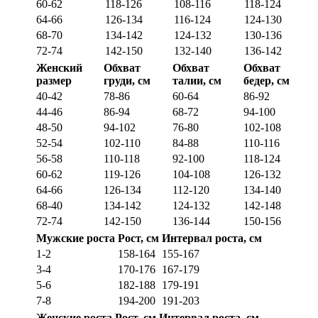
60-62
118-126
108-116
118-124
64-66
126-134
116-124
124-130
68-70
134-142
124-132
130-136
72-74
142-150
132-140
136-142
Женский
Обхват
Обхват
Обхват
размер
груди, см
талии, см
бедер, см
40-42
78-86
60-64
86-92
44-46
86-94
68-72
94-100
48-50
94-102
76-80
102-108
52-54
102-110
84-88
110-116
56-58
110-118
92-100
118-124
60-62
119-126
104-108
126-132
64-66
126-134
112-120
134-140
68-40
134-142
124-132
142-148
72-74
142-150
136-144
150-156
Мужские роста
Рост, см
Интервал роста, см
1-2
158-164
155-167
3-4
170-176
167-179
5-6
182-188
179-191
7-8
194-200
191-203
Женские роста
Рост, см
Интервал роста, см