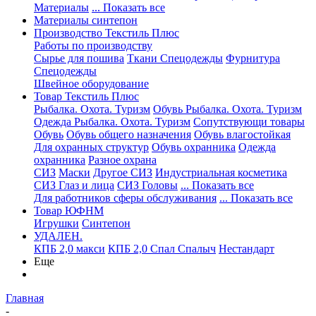
Материалы
... Показать все
Материалы синтепон
Производство Текстиль Плюс
Работы по производству
Сырье для пошива
Ткани Спецодежды
Фурнитура
Спецодежды
Швейное оборудование
Товар Текстиль Плюс
Рыбалка. Охота. Туризм
Обувь Рыбалка. Охота. Туризм
Одежда Рыбалка. Охота. Туризм
Сопутствующи товары
Обувь
Обувь общего назначения
Обувь влагостойкая
Для охранных структур
Обувь охранника
Одежда
охранника
Разное охрана
СИЗ
Маски
Другое СИЗ
Индустриальная косметика
СИЗ Глаз и лица
СИЗ Головы
... Показать все
Для работников сферы обслуживания
... Показать все
Товар ЮФНМ
Игрушки
Синтепон
УДАЛЕН.
КПБ 2,0 макси
КПБ 2,0 Спал Спалыч
Нестандарт
Еще
Главная
-