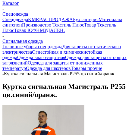
Каталог
-
Спецодежда
Спецодежда
KMR
PАСПРОДАЖА
Бухгалтерия
Материалы
синтепон
Производство Текстиль Плюс
Товар Текстиль
Плюс
Товар ЮФНМ
УДАЛЕН.
-
Сигнальная одежда
Головные уборы спецодежда
Для защиты от статического
электричества
Огнестойкая и химическистойкая
одежда
Одежда влагозащитная
Одежда для защиты от общих
загрязнений
Одежда для защиты от пониженных
температур
Одежда для шахтеров
Товары прочие
-
Куртка сигнальная Магистраль Р255 цв.синий/оранж.
Куртка сигнальная Магистраль Р255
цв.синий/оранж.