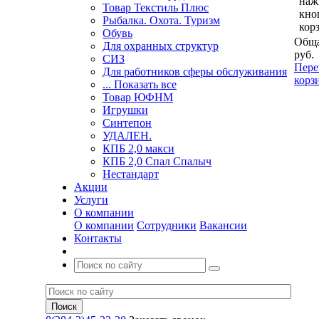
наж
Товар Текстиль Плюс
кно
Рыбалка. Охота. Туризм
кор
Обувь
Обща
Для охранных структур
руб.
СИЗ
Пере
Для работников сферы обслуживания
корз
... Показать все
Товар ЮФНМ
Игрушки
Синтепон
УДАЛЕН.
КПБ 2,0 макси
КПБ 2,0 Спал Спалыч
Нестандарт
Акции
Услуги
О компании
О компании
Сотрудники
Вакансии
Контакты