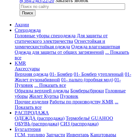
8(384-2)45-22-20
Заказать звонок
Акции
Спецодежда
Головные уборы спецодежда
Для защиты от
статического электричества
Огнестойкая и
химическистойкая одежда
Одежда влагозащитная
Одежда для защиты от общих загрязнений
... Показать
все
KMR
Аксессуары
Верхняя одежда
01- Бомбер
01- Бомбер утепленный
01-
Жилет пухонабивной
01- пальто (пробная мод)
01-
Пуховик
... Показать все
Образцы верхней одежды
Бомберы/брюки
Головные
уборы
Жилет
Куртка
Пуховик
Прочие изделия
Работы по производству KMR
...
Показать все
PАСПРОДАЖА
ОДЕЖДА (распродажа)
Термобельё GUAHOO
ОБУВЬ (распродажа)
СИЗ (распродажа)
Бухгалтерия
ГСМ, топливо
Запчасти
Инвентарь
Канцтовары