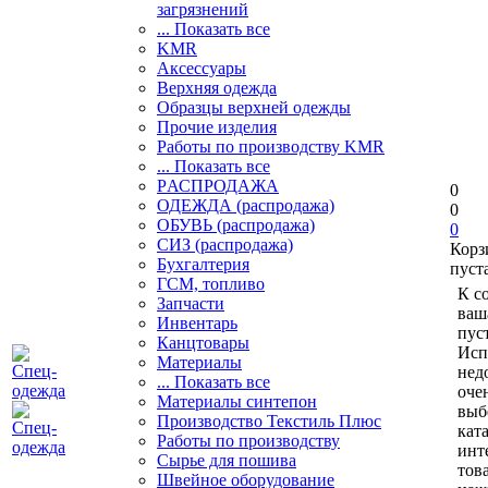
загрязнений
... Показать все
KMR
Аксессуары
Верхняя одежда
Образцы верхней одежды
Прочие изделия
Работы по производству KMR
... Показать все
PАСПРОДАЖА
0
ОДЕЖДА (распродажа)
0
ОБУВЬ (распродажа)
0
СИЗ (распродажа)
Корз
Бухгалтерия
пуст
ГСМ, топливо
К с
Запчасти
ваш
Инвентарь
пуст
Канцтовары
Исп
Материалы
нед
... Показать все
оче
Материалы синтепон
выб
Производство Текстиль Плюс
кат
Работы по производству
инт
Сырье для пошива
тов
Швейное оборудование