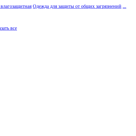
 влагозащитная
Одежда для защиты от общих загрязнений
...
азать все