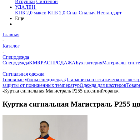
Игрушки
Синтепон
УДАЛЕН.
КПБ 2,0 макси
КПБ 2,0 Спал Спалыч
Нестандарт
Еще
Главная
-
Каталог
-
Спецодежда
Спецодежда
KMR
PАСПРОДАЖА
Бухгалтерия
Материалы синт
-
Сигнальная одежда
Головные уборы спецодежда
Для защиты от статического элект
защиты от пониженных температур
Одежда для шахтеров
Товар
-
Куртка сигнальная Магистраль Р255 цв.синий/оранж.
Куртка сигнальная Магистраль Р255 цв