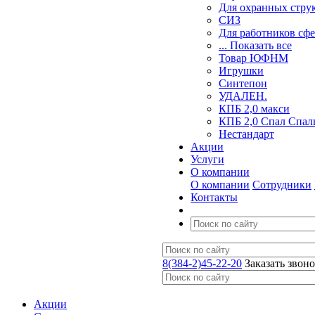
Для охранных стру
СИЗ
Для работников сф
... Показать все
Товар ЮФНМ
Игрушки
Синтепон
УДАЛЕН.
КПБ 2,0 макси
КПБ 2,0 Спал Спал
Нестандарт
Акции
Услуги
О компании
О компании
Сотрудники
Контакты
8(384-2)45-22-20
Заказать звон
Акции