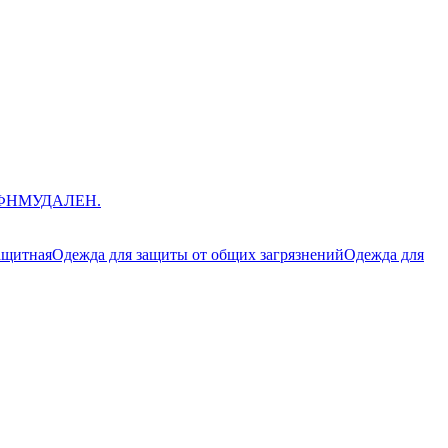
ЮФНМ
УДАЛЕН.
ащитная
Одежда для защиты от общих загрязнений
Одежда для