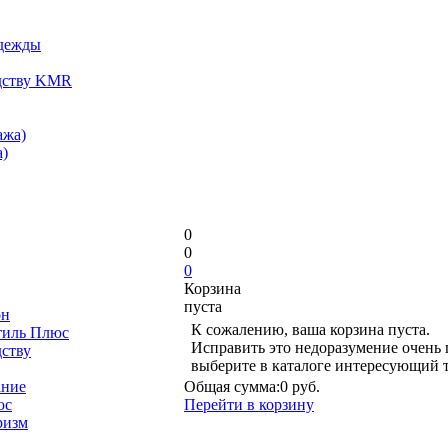
одежды
дству KMR
ажа)
)
0
0
0
Корзина
пуста
он
К сожалению, ваша корзина пуста.
тиль Плюс
Исправить это недоразумение очень 
дству
выберите в каталоге интересующий 
ание
Общая сумма:
0 руб.
юс
Перейти в корзину
ризм