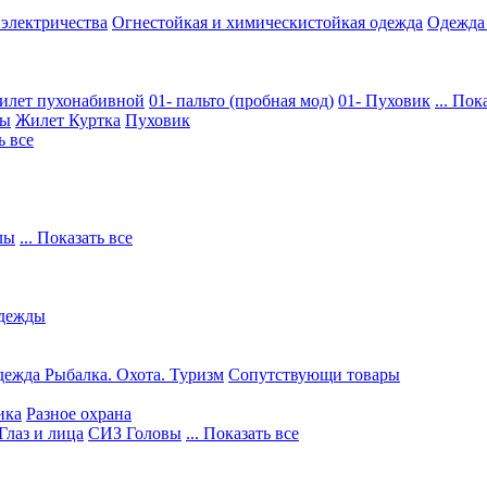
 электричества
Огнестойкая и химическистойкая одежда
Одежда
илет пухонабивной
01- пальто (пробная мод)
01- Пуховик
... Пок
ры
Жилет
Куртка
Пуховик
ь все
лы
... Показать все
дежды
ежда Рыбалка. Охота. Туризм
Сопутствующи товары
ика
Разное охрана
Глаз и лица
СИЗ Головы
... Показать все