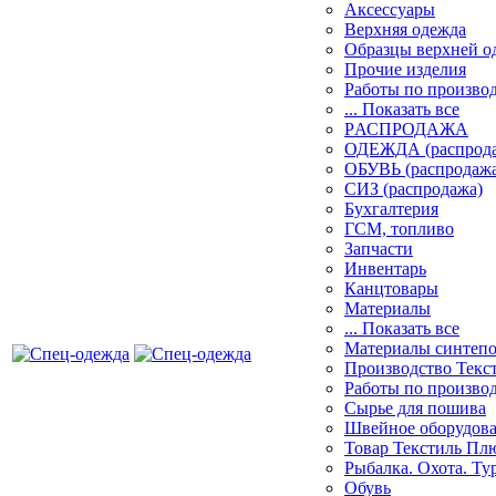
Аксессуары
Верхняя одежда
Образцы верхней 
Прочие изделия
Работы по произво
... Показать все
PАСПРОДАЖА
ОДЕЖДА (распрод
ОБУВЬ (распродажа
СИЗ (распродажа)
Бухгалтерия
ГСМ, топливо
Запчасти
Инвентарь
Канцтовары
Материалы
... Показать все
Материалы синтеп
Производство Текс
Работы по произво
Сырье для пошива
Швейное оборудов
Товар Текстиль Пл
Рыбалка. Охота. Ту
Обувь