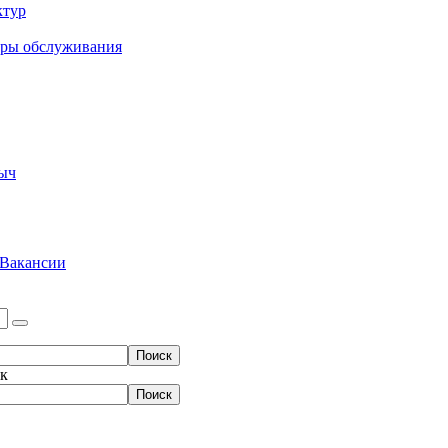
ктур
еры обслуживания
ыч
Вакансии
ок