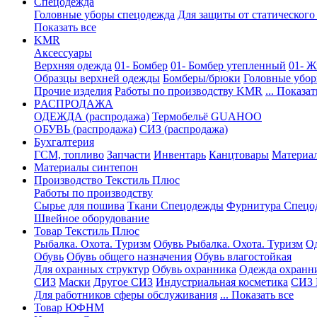
Спецодежда
Головные уборы спецодежда
Для защиты от статического
Показать все
KMR
Аксессуары
Верхняя одежда
01- Бомбер
01- Бомбер утепленный
01- Ж
Образцы верхней одежды
Бомберы/брюки
Головные убо
Прочие изделия
Работы по производству KMR
... Показат
PАСПРОДАЖА
ОДЕЖДА (распродажа)
Термобельё GUAHOO
ОБУВЬ (распродажа)
СИЗ (распродажа)
Бухгалтерия
ГСМ, топливо
Запчасти
Инвентарь
Канцтовары
Материа
Материалы синтепон
Производство Текстиль Плюс
Работы по производству
Сырье для пошива
Ткани Спецодежды
Фурнитура Спецо
Швейное оборудование
Товар Текстиль Плюс
Рыбалка. Охота. Туризм
Обувь Рыбалка. Охота. Туризм
Од
Обувь
Обувь общего назначения
Обувь влагостойкая
Для охранных структур
Обувь охранника
Одежда охранн
СИЗ
Маски
Другое СИЗ
Индустриальная косметика
СИЗ 
Для работников сферы обслуживания
... Показать все
Товар ЮФНМ