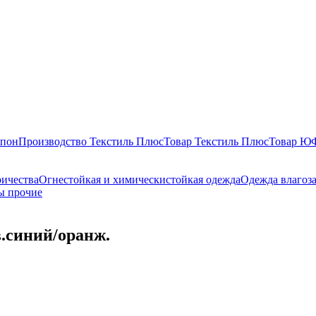
епон
Производство Текстиль Плюс
Товар Текстиль Плюс
Товар 
ричества
Огнестойкая и химическистойкая одежда
Одежда влагоз
ы прочие
.синий/оранж.