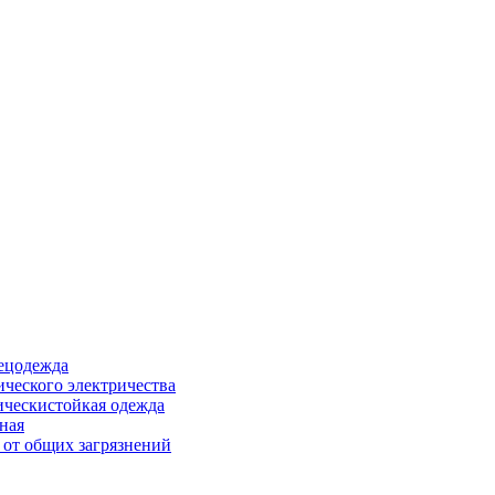
ецодежда
ического электричества
ическистойкая одежда
ная
 от общих загрязнений