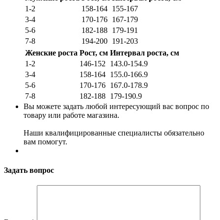
1-2
158-164
155-167
3-4
170-176
167-179
5-6
182-188
179-191
7-8
194-200
191-203
Женские роста
Рост, см
Интервал роста, см
1-2
146-152
143.0-154.9
3-4
158-164
155.0-166.9
5-6
170-176
167.0-178.9
7-8
182-188
179-190.9
Вы можете задать любой интересующий вас вопрос по
товару или работе магазина.
Наши квалифицированные специалисты обязательно
вам помогут.
Задать вопрос