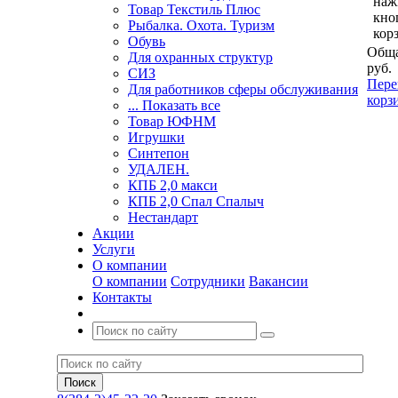
наж
Товар Текстиль Плюс
кно
Рыбалка. Охота. Туризм
кор
Обувь
Обща
Для охранных структур
руб.
СИЗ
Пере
Для работников сферы обслуживания
корз
... Показать все
Товар ЮФНМ
Игрушки
Синтепон
УДАЛЕН.
КПБ 2,0 макси
КПБ 2,0 Спал Спалыч
Нестандарт
Акции
Услуги
О компании
О компании
Сотрудники
Вакансии
Контакты