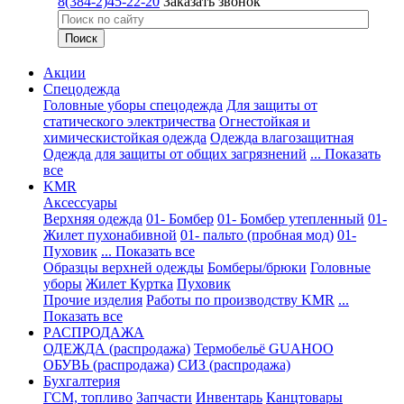
8(384-2)45-22-20
Заказать звонок
Акции
Спецодежда
Головные уборы спецодежда
Для защиты от
статического электричества
Огнестойкая и
химическистойкая одежда
Одежда влагозащитная
Одежда для защиты от общих загрязнений
... Показать
все
KMR
Аксессуары
Верхняя одежда
01- Бомбер
01- Бомбер утепленный
01-
Жилет пухонабивной
01- пальто (пробная мод)
01-
Пуховик
... Показать все
Образцы верхней одежды
Бомберы/брюки
Головные
уборы
Жилет
Куртка
Пуховик
Прочие изделия
Работы по производству KMR
...
Показать все
PАСПРОДАЖА
ОДЕЖДА (распродажа)
Термобельё GUAHOO
ОБУВЬ (распродажа)
СИЗ (распродажа)
Бухгалтерия
ГСМ, топливо
Запчасти
Инвентарь
Канцтовары