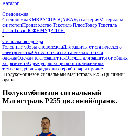
Каталог
-
Спецодежда
Спецодежда
KMR
PАСПРОДАЖА
Бухгалтерия
Материалы
синтепон
Производство Текстиль Плюс
Товар Текстиль
Плюс
Товар ЮФНМ
УДАЛЕН.
-
Сигнальная одежда
Головные уборы спецодежда
Для защиты от статического
электричества
Огнестойкая и химическистойкая
одежда
Одежда влагозащитная
Одежда для защиты от общих
загрязнений
Одежда для защиты от пониженных
температур
Одежда для шахтеров
Товары прочие
-
Полукомбинезон сигнальный Магистраль Р255 цв.синий/
оранж.
Полукомбинезон сигнальный
Магистраль Р255 цв.синий/оранж.