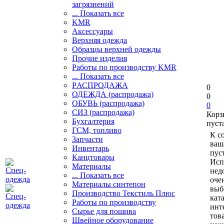
загрязнений
... Показать все
KMR
Аксессуары
Верхняя одежда
Образцы верхней одежды
Прочие изделия
Работы по производству KMR
... Показать все
PАСПРОДАЖА
0
ОДЕЖДА (распродажа)
0
ОБУВЬ (распродажа)
0
СИЗ (распродажа)
Корз
Бухгалтерия
пуст
ГСМ, топливо
К с
Запчасти
ваш
Инвентарь
пуст
Канцтовары
Исп
Материалы
нед
... Показать все
оче
Материалы синтепон
выб
Производство Текстиль Плюс
кат
Работы по производству
инт
Сырье для пошива
тов
Швейное оборудование