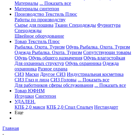
Материалы
... Показать все
Материалы синтепон
Производство Текстиль Плюс
Работы по производству
Сырье для пошива
Ткани Спецодежды
Фурнитура
Спецодежды
Швейное оборудование
Товар Текстиль Плюс
Рыбалка. Охота. Туризм
Обувь Рыбалка. Охота. Туризм
Одежда Рыбалка. Охота. Туризм
Сопутствующи товары
Обувь
Обувь общего назначения
Обувь влагостойкая
Для охранных структур
Обувь охранника
Одежда
охранника
Разное охрана
СИЗ
Маски
Другое СИЗ
Индустриальная косметика
СИЗ Глаз и лица
СИЗ Головы
... Показать все
Для работников сферы обслуживания
... Показать все
Товар ЮФНМ
Игрушки
Синтепон
УДАЛЕН.
КПБ 2,0 макси
КПБ 2,0 Спал Спалыч
Нестандарт
Еще
Главная
-