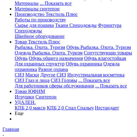
Материалы
... Показать все
Материалы синтепон
Производство Текстиль Плюс
Работы по производству
Сырье для пошива
Ткани Спецодежды
Фурнитура
Спецодежды
Швейное оборудование
Товар Текстиль Плюс
Рыбалка. Охота. Туризм
Обувь Рыбалка. Охота. Туризм
Одежда Рыбалка. Охота. Туризм
Сопутствующи товары
Обувь
Обувь общего назначения
Обувь влагостойкая
Для охранных структур
Обувь охранника
Одежда
охранника
Разное охрана
СИЗ
Маски
Другое СИЗ
Индустриальная косметика
СИЗ Глаз и лица
СИЗ Головы
... Показать все
Для работников сферы обслуживания
... Показать все
Товар ЮФНМ
Игрушки
Синтепон
УДАЛЕН.
КПБ 2,0 макси
КПБ 2,0 Спал Спалыч
Нестандарт
Еще
Главная
-