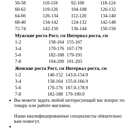
56-58
110-118
92-100
118-124
60-62
119-126
104-108
126-132
64-66
126-134
112-120
134-140
68-40
134-142
124-132
142-148
72-74
142-150
136-144
150-156
Мужские роста
Рост, см
Интервал роста, см
1-2
158-164
155-167
3-4
170-176
167-179
5-6
182-188
179-191
7-8
194-200
191-203
Женские роста
Рост, см
Интервал роста, см
1-2
146-152
143.0-154.9
3-4
158-164
155.0-166.9
5-6
170-176
167.0-178.9
7-8
182-188
179-190.9
Вы можете задать любой интересующий вас вопрос по
товару или работе магазина.
Наши квалифицированные специалисты обязательно
вам помогут.