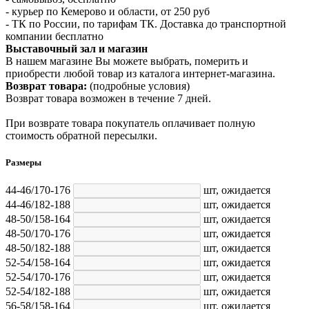
- курьер по Кемерово и области, от 250 руб
- ТК по России, по тарифам ТК. Доставка до транспортной
компании бесплатно
Выставочный зал и магазин
В нашем магазине Вы можете выбрать, померить и
приобрести любой товар из каталога интернет-магазина.
Возврат товара:
(подробные условия)
Возврат товара возможен в течение 7 дней.
При возврате товара покупатель оплачивает полную
стоимость обратной пересылки.
Размеры
44-46/170-176
шт,
ожидается
44-46/182-188
шт,
ожидается
48-50/158-164
шт,
ожидается
48-50/170-176
шт,
ожидается
48-50/182-188
шт,
ожидается
52-54/158-164
шт,
ожидается
52-54/170-176
шт,
ожидается
52-54/182-188
шт,
ожидается
56-58/158-164
шт,
ожидается