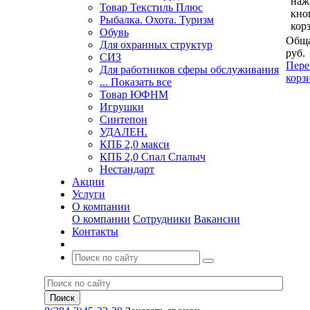
наж
Товар Текстиль Плюс
кно
Рыбалка. Охота. Туризм
кор
Обувь
Обща
Для охранных структур
руб.
СИЗ
Пере
Для работников сферы обслуживания
корз
... Показать все
Товар ЮФНМ
Игрушки
Синтепон
УДАЛЕН.
КПБ 2,0 макси
КПБ 2,0 Спал Спалыч
Нестандарт
Акции
Услуги
О компании
О компании
Сотрудники
Вакансии
Контакты