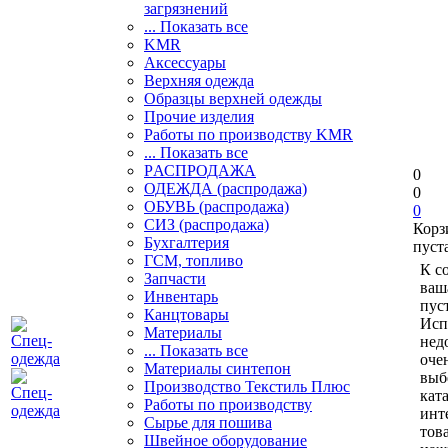
загрязнений
... Показать все
KMR
Аксессуары
Верхняя одежда
Образцы верхней одежды
Прочие изделия
Работы по производству KMR
... Показать все
PАСПРОДАЖА
0
ОДЕЖДА (распродажа)
0
ОБУВЬ (распродажа)
0
СИЗ (распродажа)
Корз
Бухгалтерия
пуст
ГСМ, топливо
К с
Запчасти
ваш
Инвентарь
пуст
Канцтовары
Исп
Материалы
нед
... Показать все
оче
Материалы синтепон
выб
Производство Текстиль Плюс
кат
Работы по производству
инт
Сырье для пошива
тов
Швейное оборудование