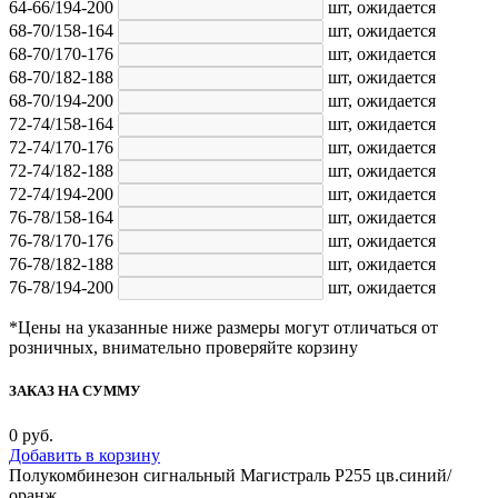
64-66/194-200
шт,
ожидается
68-70/158-164
шт,
ожидается
68-70/170-176
шт,
ожидается
68-70/182-188
шт,
ожидается
68-70/194-200
шт,
ожидается
72-74/158-164
шт,
ожидается
72-74/170-176
шт,
ожидается
72-74/182-188
шт,
ожидается
72-74/194-200
шт,
ожидается
76-78/158-164
шт,
ожидается
76-78/170-176
шт,
ожидается
76-78/182-188
шт,
ожидается
76-78/194-200
шт,
ожидается
*Цены на указанные ниже размеры могут отличаться от
розничных, внимательно проверяйте корзину
ЗАКАЗ НА СУММУ
0
руб.
Добавить в корзину
Полукомбинезон сигнальный Магистраль Р255 цв.синий/
оранж.