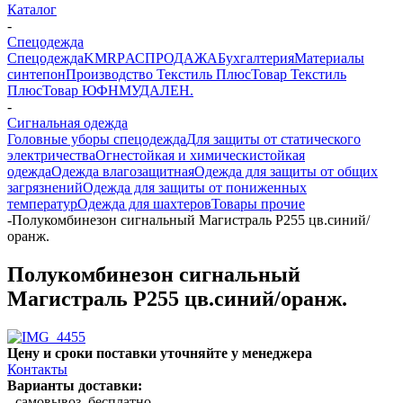
Каталог
-
Спецодежда
Спецодежда
KMR
PАСПРОДАЖА
Бухгалтерия
Материалы
синтепон
Производство Текстиль Плюс
Товар Текстиль
Плюс
Товар ЮФНМ
УДАЛЕН.
-
Сигнальная одежда
Головные уборы спецодежда
Для защиты от статического
электричества
Огнестойкая и химическистойкая
одежда
Одежда влагозащитная
Одежда для защиты от общих
загрязнений
Одежда для защиты от пониженных
температур
Одежда для шахтеров
Товары прочие
-
Полукомбинезон сигнальный Магистраль Р255 цв.синий/
оранж.
Полукомбинезон сигнальный
Магистраль Р255 цв.синий/оранж.
Цену и сроки поставки уточняйте у менеджера
Контакты
Варианты доставки:
- самовывоз, бесплатно