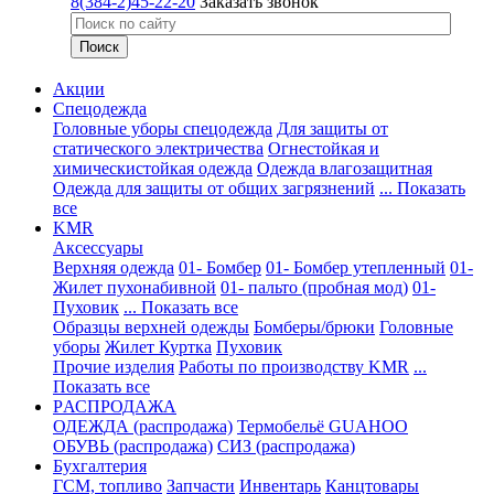
8(384-2)45-22-20
Заказать звонок
Акции
Спецодежда
Головные уборы спецодежда
Для защиты от
статического электричества
Огнестойкая и
химическистойкая одежда
Одежда влагозащитная
Одежда для защиты от общих загрязнений
... Показать
все
KMR
Аксессуары
Верхняя одежда
01- Бомбер
01- Бомбер утепленный
01-
Жилет пухонабивной
01- пальто (пробная мод)
01-
Пуховик
... Показать все
Образцы верхней одежды
Бомберы/брюки
Головные
уборы
Жилет
Куртка
Пуховик
Прочие изделия
Работы по производству KMR
...
Показать все
PАСПРОДАЖА
ОДЕЖДА (распродажа)
Термобельё GUAHOO
ОБУВЬ (распродажа)
СИЗ (распродажа)
Бухгалтерия
ГСМ, топливо
Запчасти
Инвентарь
Канцтовары