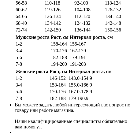
56-58
110-118
92-100
118-124
60-62
119-126
104-108
126-132
64-66
126-134
112-120
134-140
68-40
134-142
124-132
142-148
72-74
142-150
136-144
150-156
Мужские роста
Рост, см
Интервал роста, см
1-2
158-164
155-167
3-4
170-176
167-179
5-6
182-188
179-191
7-8
194-200
191-203
Женские роста
Рост, см
Интервал роста, см
1-2
146-152
143.0-154.9
3-4
158-164
155.0-166.9
5-6
170-176
167.0-178.9
7-8
182-188
179-190.9
Вы можете задать любой интересующий вас вопрос по
товару или работе магазина.
Наши квалифицированные специалисты обязательно
вам помогут.