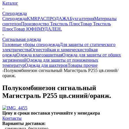
Каталог
-
Спецодежда
Спецодежда
KMR
PАСПРОДАЖА
Бухгалтерия
Материалы
синтепон
Производство Текстиль Плюс
Товар Текстиль
Плюс
Товар ЮФНМ
УДАЛЕН.
-
Сигнальная одежда
Головные уборы спецодежда
Для защиты от статического
электричества
Огнестойкая и химическистойкая
одежда
Одежда влагозащитная
Одежда для защиты от общих
загрязнений
Одежда для защиты от пониженных
температур
Одежда для шахтеров
Товары прочие
-
Полукомбинезон сигнальный Магистраль Р255 цв.синий/
оранж.
Полукомбинезон сигнальный
Магистраль Р255 цв.синий/оранж.
Цену и сроки поставки уточняйте у менеджера
Контакты
Варианты доставки:
- самовывоз, бесплатно