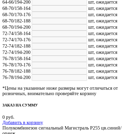
64-66/194-200
шт,
ожидается
68-70/158-164
шт,
ожидается
68-70/170-176
шт,
ожидается
68-70/182-188
шт,
ожидается
68-70/194-200
шт,
ожидается
72-74/158-164
шт,
ожидается
72-74/170-176
шт,
ожидается
72-74/182-188
шт,
ожидается
72-74/194-200
шт,
ожидается
76-78/158-164
шт,
ожидается
76-78/170-176
шт,
ожидается
76-78/182-188
шт,
ожидается
76-78/194-200
шт,
ожидается
*Цены на указанные ниже размеры могут отличаться от
розничных, внимательно проверяйте корзину
ЗАКАЗ НА СУММУ
0
руб.
Добавить в корзину
Полукомбинезон сигнальный Магистраль Р255 цв.синий/
оранж.