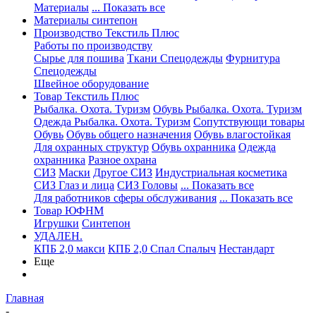
Материалы
... Показать все
Материалы синтепон
Производство Текстиль Плюс
Работы по производству
Сырье для пошива
Ткани Спецодежды
Фурнитура
Спецодежды
Швейное оборудование
Товар Текстиль Плюс
Рыбалка. Охота. Туризм
Обувь Рыбалка. Охота. Туризм
Одежда Рыбалка. Охота. Туризм
Сопутствующи товары
Обувь
Обувь общего назначения
Обувь влагостойкая
Для охранных структур
Обувь охранника
Одежда
охранника
Разное охрана
СИЗ
Маски
Другое СИЗ
Индустриальная косметика
СИЗ Глаз и лица
СИЗ Головы
... Показать все
Для работников сферы обслуживания
... Показать все
Товар ЮФНМ
Игрушки
Синтепон
УДАЛЕН.
КПБ 2,0 макси
КПБ 2,0 Спал Спалыч
Нестандарт
Еще
Главная
-