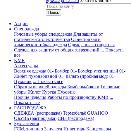
8(384-2)45-22-20
Заказать звонок
Акции
Спецодежда
Головные уборы спецодежда
Для защиты от
статического электричества
Огнестойкая и
химическистойкая одежда
Одежда влагозащитная
Одежда для защиты от общих загрязнений
... Показать
все
KMR
Аксессуары
Верхняя одежда
01- Бомбер
01- Бомбер утепленный
01-
Жилет пухонабивной
01- пальто (пробная мод)
01-
Пуховик
... Показать все
Образцы верхней одежды
Бомберы/брюки
Головные
уборы
Жилет
Куртка
Пуховик
Прочие изделия
Работы по производству KMR
...
Показать все
PАСПРОДАЖА
ОДЕЖДА (распродажа)
Термобельё GUAHOO
ОБУВЬ (распродажа)
СИЗ (распродажа)
Бухгалтерия
ГСМ, топливо
Запчасти
Инвентарь
Канцтовары