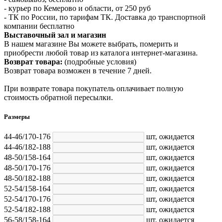
- курьер по Кемерово и области, от 250 руб
- ТК по России, по тарифам ТК. Доставка до транспортной
компании бесплатно
Выставочный зал и магазин
В нашем магазине Вы можете выбрать, померить и
приобрести любой товар из каталога интернет-магазина.
Возврат товара:
(подробные условия)
Возврат товара возможен в течение 7 дней.
При возврате товара покупатель оплачивает полную
стоимость обратной пересылки.
Размеры
44-46/170-176
шт,
ожидается
44-46/182-188
шт,
ожидается
48-50/158-164
шт,
ожидается
48-50/170-176
шт,
ожидается
48-50/182-188
шт,
ожидается
52-54/158-164
шт,
ожидается
52-54/170-176
шт,
ожидается
52-54/182-188
шт,
ожидается
56-58/158-164
шт,
ожидается