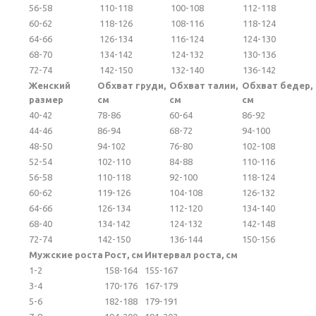
56-58
110-118
100-108
112-118
60-62
118-126
108-116
118-124
64-66
126-134
116-124
124-130
68-70
134-142
124-132
130-136
72-74
142-150
132-140
136-142
Женский
Обхват груди,
Обхват талии,
Обхват бедер,
размер
см
см
см
40-42
78-86
60-64
86-92
44-46
86-94
68-72
94-100
48-50
94-102
76-80
102-108
52-54
102-110
84-88
110-116
56-58
110-118
92-100
118-124
60-62
119-126
104-108
126-132
64-66
126-134
112-120
134-140
68-40
134-142
124-132
142-148
72-74
142-150
136-144
150-156
Мужские роста
Рост, см
Интервал роста, см
1-2
158-164
155-167
3-4
170-176
167-179
5-6
182-188
179-191