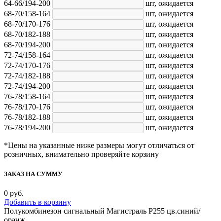
64-66/194-200
шт,
ожидается
68-70/158-164
шт,
ожидается
68-70/170-176
шт,
ожидается
68-70/182-188
шт,
ожидается
68-70/194-200
шт,
ожидается
72-74/158-164
шт,
ожидается
72-74/170-176
шт,
ожидается
72-74/182-188
шт,
ожидается
72-74/194-200
шт,
ожидается
76-78/158-164
шт,
ожидается
76-78/170-176
шт,
ожидается
76-78/182-188
шт,
ожидается
76-78/194-200
шт,
ожидается
*Цены на указанные ниже размеры могут отличаться от
розничных, внимательно проверяйте корзину
ЗАКАЗ НА СУММУ
0
руб.
Добавить в корзину
Полукомбинезон сигнальный Магистраль Р255 цв.синий/
оранж.