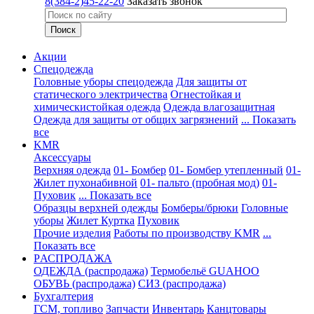
8(384-2)45-22-20
Заказать звонок
Акции
Спецодежда
Головные уборы спецодежда
Для защиты от
статического электричества
Огнестойкая и
химическистойкая одежда
Одежда влагозащитная
Одежда для защиты от общих загрязнений
... Показать
все
KMR
Аксессуары
Верхняя одежда
01- Бомбер
01- Бомбер утепленный
01-
Жилет пухонабивной
01- пальто (пробная мод)
01-
Пуховик
... Показать все
Образцы верхней одежды
Бомберы/брюки
Головные
уборы
Жилет
Куртка
Пуховик
Прочие изделия
Работы по производству KMR
...
Показать все
PАСПРОДАЖА
ОДЕЖДА (распродажа)
Термобельё GUAHOO
ОБУВЬ (распродажа)
СИЗ (распродажа)
Бухгалтерия
ГСМ, топливо
Запчасти
Инвентарь
Канцтовары