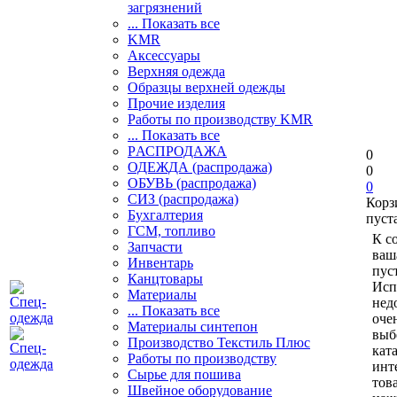
загрязнений
... Показать все
KMR
Аксессуары
Верхняя одежда
Образцы верхней одежды
Прочие изделия
Работы по производству KMR
... Показать все
PАСПРОДАЖА
0
ОДЕЖДА (распродажа)
0
ОБУВЬ (распродажа)
0
СИЗ (распродажа)
Корз
Бухгалтерия
пуст
ГСМ, топливо
К с
Запчасти
ваш
Инвентарь
пуст
Канцтовары
Исп
Материалы
нед
... Показать все
оче
Материалы синтепон
выб
Производство Текстиль Плюс
кат
Работы по производству
инт
Сырье для пошива
тов
Швейное оборудование