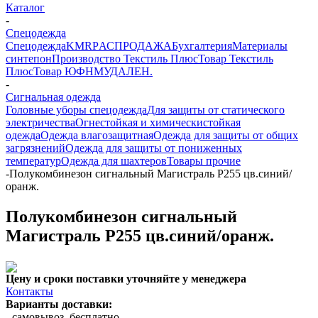
Каталог
-
Спецодежда
Спецодежда
KMR
PАСПРОДАЖА
Бухгалтерия
Материалы
синтепон
Производство Текстиль Плюс
Товар Текстиль
Плюс
Товар ЮФНМ
УДАЛЕН.
-
Сигнальная одежда
Головные уборы спецодежда
Для защиты от статического
электричества
Огнестойкая и химическистойкая
одежда
Одежда влагозащитная
Одежда для защиты от общих
загрязнений
Одежда для защиты от пониженных
температур
Одежда для шахтеров
Товары прочие
-
Полукомбинезон сигнальный Магистраль Р255 цв.синий/
оранж.
Полукомбинезон сигнальный
Магистраль Р255 цв.синий/оранж.
Цену и сроки поставки уточняйте у менеджера
Контакты
Варианты доставки:
- самовывоз, бесплатно