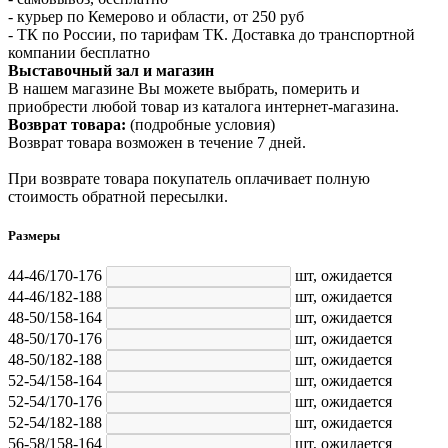
- курьер по Кемерово и области, от 250 руб
- ТК по России, по тарифам ТК. Доставка до транспортной
компании бесплатно
Выставочный зал и магазин
В нашем магазине Вы можете выбрать, померить и
приобрести любой товар из каталога интернет-магазина.
Возврат товара:
(подробные условия)
Возврат товара возможен в течение 7 дней.
При возврате товара покупатель оплачивает полную
стоимость обратной пересылки.
Размеры
44-46/170-176
шт,
ожидается
44-46/182-188
шт,
ожидается
48-50/158-164
шт,
ожидается
48-50/170-176
шт,
ожидается
48-50/182-188
шт,
ожидается
52-54/158-164
шт,
ожидается
52-54/170-176
шт,
ожидается
52-54/182-188
шт,
ожидается
56-58/158-164
шт,
ожидается