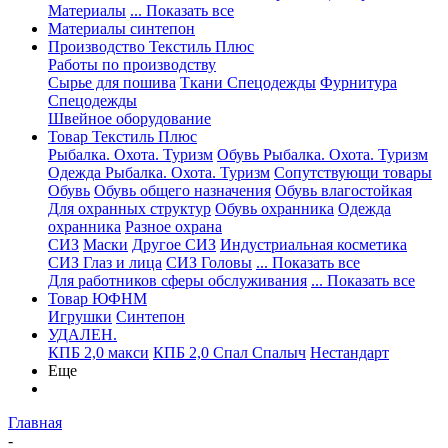
Материалы
... Показать все
Материалы синтепон
Производство Текстиль Плюс
Работы по производству
Сырье для пошива
Ткани Спецодежды
Фурнитура
Спецодежды
Швейное оборудование
Товар Текстиль Плюс
Рыбалка. Охота. Туризм
Обувь Рыбалка. Охота. Туризм
Одежда Рыбалка. Охота. Туризм
Сопутствующи товары
Обувь
Обувь общего назначения
Обувь влагостойкая
Для охранных структур
Обувь охранника
Одежда
охранника
Разное охрана
СИЗ
Маски
Другое СИЗ
Индустриальная косметика
СИЗ Глаз и лица
СИЗ Головы
... Показать все
Для работников сферы обслуживания
... Показать все
Товар ЮФНМ
Игрушки
Синтепон
УДАЛЕН.
КПБ 2,0 макси
КПБ 2,0 Спал Спалыч
Нестандарт
Еще
Главная
-