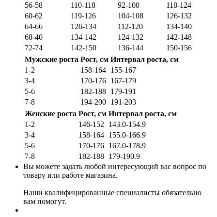
56-58
110-118
92-100
118-124
60-62
119-126
104-108
126-132
64-66
126-134
112-120
134-140
68-40
134-142
124-132
142-148
72-74
142-150
136-144
150-156
Мужские роста
Рост, см
Интервал роста, см
1-2
158-164
155-167
3-4
170-176
167-179
5-6
182-188
179-191
7-8
194-200
191-203
Женские роста
Рост, см
Интервал роста, см
1-2
146-152
143.0-154.9
3-4
158-164
155.0-166.9
5-6
170-176
167.0-178.9
7-8
182-188
179-190.9
Вы можете задать любой интересующий вас вопрос по
товару или работе магазина.
Наши квалифицированные специалисты обязательно
вам помогут.