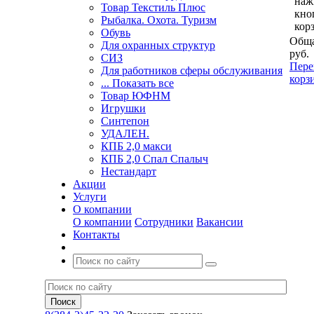
наж
Товар Текстиль Плюс
кно
Рыбалка. Охота. Туризм
кор
Обувь
Обща
Для охранных структур
руб.
СИЗ
Пере
Для работников сферы обслуживания
корз
... Показать все
Товар ЮФНМ
Игрушки
Синтепон
УДАЛЕН.
КПБ 2,0 макси
КПБ 2,0 Спал Спалыч
Нестандарт
Акции
Услуги
О компании
О компании
Сотрудники
Вакансии
Контакты