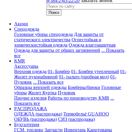
8(384-2)45-22-20
Заказать звонок
Акции
Спецодежда
Головные уборы спецодежда
Для защиты от
статического электричества
Огнестойкая и
химическистойкая одежда
Одежда влагозащитная
Одежда для защиты от общих загрязнений
... Показать
все
KMR
Аксессуары
Верхняя одежда
01- Бомбер
01- Бомбер утепленный
01-
Жилет пухонабивной
01- пальто (пробная мод)
01-
Пуховик
... Показать все
Образцы верхней одежды
Бомберы/брюки
Головные
уборы
Жилет
Куртка
Пуховик
Прочие изделия
Работы по производству KMR
...
Показать все
PАСПРОДАЖА
ОДЕЖДА (распродажа)
Термобельё GUAHOO
ОБУВЬ (распродажа)
СИЗ (распродажа)
Бухгалтерия
ГСМ, топливо
Запчасти
Инвентарь
Канцтовары