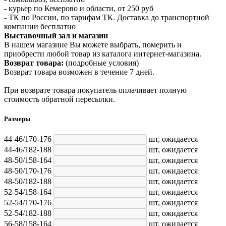
- курьер по Кемерово и области, от 250 руб
- ТК по России, по тарифам ТК. Доставка до транспортной
компании бесплатно
Выставочный зал и магазин
В нашем магазине Вы можете выбрать, померить и
приобрести любой товар из каталога интернет-магазина.
Возврат товара:
(подробные условия)
Возврат товара возможен в течение 7 дней.
При возврате товара покупатель оплачивает полную
стоимость обратной пересылки.
Размеры
44-46/170-176
шт,
ожидается
44-46/182-188
шт,
ожидается
48-50/158-164
шт,
ожидается
48-50/170-176
шт,
ожидается
48-50/182-188
шт,
ожидается
52-54/158-164
шт,
ожидается
52-54/170-176
шт,
ожидается
52-54/182-188
шт,
ожидается
56-58/158-164
шт,
ожидается