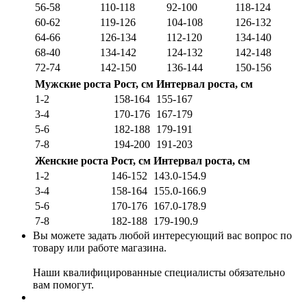
56-58
110-118
92-100
118-124
60-62
119-126
104-108
126-132
64-66
126-134
112-120
134-140
68-40
134-142
124-132
142-148
72-74
142-150
136-144
150-156
Мужские роста
Рост, см
Интервал роста, см
1-2
158-164
155-167
3-4
170-176
167-179
5-6
182-188
179-191
7-8
194-200
191-203
Женские роста
Рост, см
Интервал роста, см
1-2
146-152
143.0-154.9
3-4
158-164
155.0-166.9
5-6
170-176
167.0-178.9
7-8
182-188
179-190.9
Вы можете задать любой интересующий вас вопрос по
товару или работе магазина.
Наши квалифицированные специалисты обязательно
вам помогут.