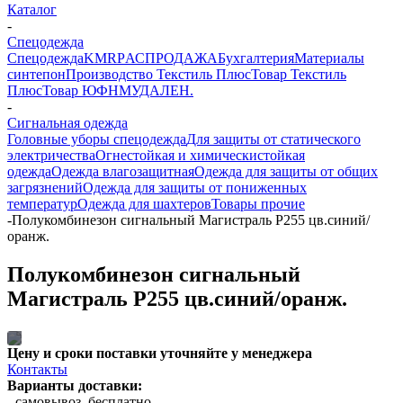
Каталог
-
Спецодежда
Спецодежда
KMR
PАСПРОДАЖА
Бухгалтерия
Материалы
синтепон
Производство Текстиль Плюс
Товар Текстиль
Плюс
Товар ЮФНМ
УДАЛЕН.
-
Сигнальная одежда
Головные уборы спецодежда
Для защиты от статического
электричества
Огнестойкая и химическистойкая
одежда
Одежда влагозащитная
Одежда для защиты от общих
загрязнений
Одежда для защиты от пониженных
температур
Одежда для шахтеров
Товары прочие
-
Полукомбинезон сигнальный Магистраль Р255 цв.синий/
оранж.
Полукомбинезон сигнальный
Магистраль Р255 цв.синий/оранж.
Цену и сроки поставки уточняйте у менеджера
Контакты
Варианты доставки:
- самовывоз, бесплатно