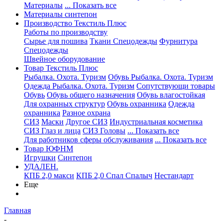
Материалы
... Показать все
Материалы синтепон
Производство Текстиль Плюс
Работы по производству
Сырье для пошива
Ткани Спецодежды
Фурнитура
Спецодежды
Швейное оборудование
Товар Текстиль Плюс
Рыбалка. Охота. Туризм
Обувь Рыбалка. Охота. Туризм
Одежда Рыбалка. Охота. Туризм
Сопутствующи товары
Обувь
Обувь общего назначения
Обувь влагостойкая
Для охранных структур
Обувь охранника
Одежда
охранника
Разное охрана
СИЗ
Маски
Другое СИЗ
Индустриальная косметика
СИЗ Глаз и лица
СИЗ Головы
... Показать все
Для работников сферы обслуживания
... Показать все
Товар ЮФНМ
Игрушки
Синтепон
УДАЛЕН.
КПБ 2,0 макси
КПБ 2,0 Спал Спалыч
Нестандарт
Еще
Главная
-