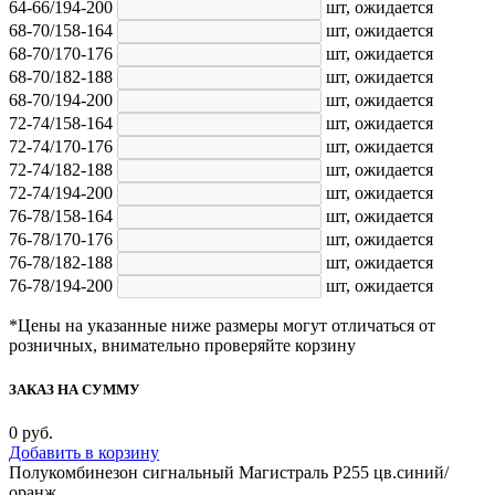
64-66/194-200
шт,
ожидается
68-70/158-164
шт,
ожидается
68-70/170-176
шт,
ожидается
68-70/182-188
шт,
ожидается
68-70/194-200
шт,
ожидается
72-74/158-164
шт,
ожидается
72-74/170-176
шт,
ожидается
72-74/182-188
шт,
ожидается
72-74/194-200
шт,
ожидается
76-78/158-164
шт,
ожидается
76-78/170-176
шт,
ожидается
76-78/182-188
шт,
ожидается
76-78/194-200
шт,
ожидается
*Цены на указанные ниже размеры могут отличаться от
розничных, внимательно проверяйте корзину
ЗАКАЗ НА СУММУ
0
руб.
Добавить в корзину
Полукомбинезон сигнальный Магистраль Р255 цв.синий/
оранж.