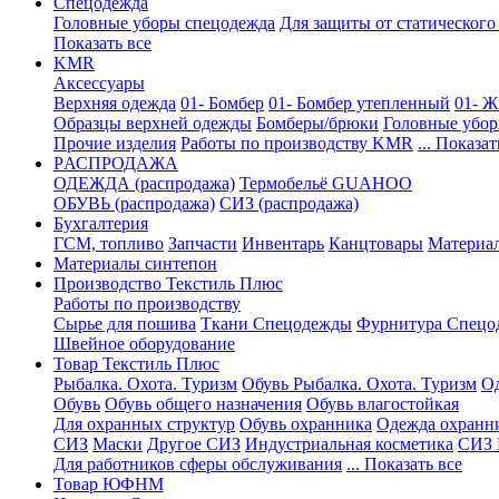
Спецодежда
Головные уборы спецодежда
Для защиты от статического
Показать все
KMR
Аксессуары
Верхняя одежда
01- Бомбер
01- Бомбер утепленный
01- Ж
Образцы верхней одежды
Бомберы/брюки
Головные убо
Прочие изделия
Работы по производству KMR
... Показат
PАСПРОДАЖА
ОДЕЖДА (распродажа)
Термобельё GUAHOO
ОБУВЬ (распродажа)
СИЗ (распродажа)
Бухгалтерия
ГСМ, топливо
Запчасти
Инвентарь
Канцтовары
Материа
Материалы синтепон
Производство Текстиль Плюс
Работы по производству
Сырье для пошива
Ткани Спецодежды
Фурнитура Спецо
Швейное оборудование
Товар Текстиль Плюс
Рыбалка. Охота. Туризм
Обувь Рыбалка. Охота. Туризм
Од
Обувь
Обувь общего назначения
Обувь влагостойкая
Для охранных структур
Обувь охранника
Одежда охранн
СИЗ
Маски
Другое СИЗ
Индустриальная косметика
СИЗ 
Для работников сферы обслуживания
... Показать все
Товар ЮФНМ