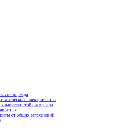
ры спецодежда
 статического электричества
 химическистойкая одежда
защитная
щиты от общих загрязнений
е