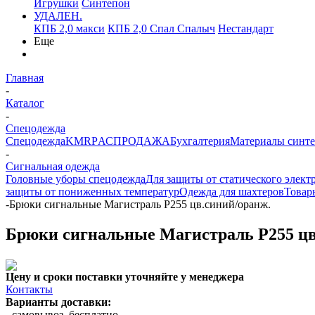
Игрушки
Синтепон
УДАЛЕН.
КПБ 2,0 макси
КПБ 2,0 Спал Спалыч
Нестандарт
Еще
Главная
-
Каталог
-
Спецодежда
Спецодежда
KMR
PАСПРОДАЖА
Бухгалтерия
Материалы синт
-
Сигнальная одежда
Головные уборы спецодежда
Для защиты от статического элект
защиты от пониженных температур
Одежда для шахтеров
Товар
-
Брюки сигнальные Магистраль Р255 цв.синий/оранж.
Брюки сигнальные Магистраль Р255 цв
Цену и сроки поставки уточняйте у менеджера
Контакты
Варианты доставки:
- самовывоз, бесплатно