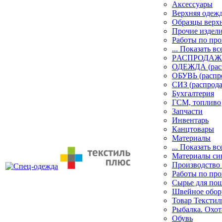
Аксессуары
Верхняя одеж
Образцы верх
Прочие издел
Работы по пр
... Показать вс
PАСПРОДАЖ
ОДЕЖДА (рас
ОБУВЬ (распр
СИЗ (распрод
Бухгалтерия
ГСМ, топливо
Запчасти
Инвентарь
Канцтовары
Материалы
... Показать вс
Материалы си
Производство
Работы по про
Сырье для по
Швейное обор
Товар Тексти
Рыбалка. Охот
Обувь