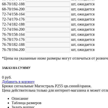
68-70/182-188
шт,
ожидается
68-70/194-200
шт,
ожидается
72-74/158-164
шт,
ожидается
72-74/170-176
шт,
ожидается
72-74/182-188
шт,
ожидается
72-74/194-200
шт,
ожидается
76-78/158-164
шт,
ожидается
76-78/170-176
шт,
ожидается
76-78/182-188
шт,
ожидается
76-78/194-200
шт,
ожидается
*Цены на указанные ниже размеры могут отличаться от рознич
ЗАКАЗ НА СУММУ
0
руб.
Добавить в корзину
Брюки сигнальные Магистраль Р255 цв.синий/оранж.
Цена действительна только для интернет-магазина и может отл
Описание
Таблица размеров
Задать вопрос