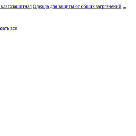
 влагозащитная
Одежда для защиты от общих загрязнений
...
азать все