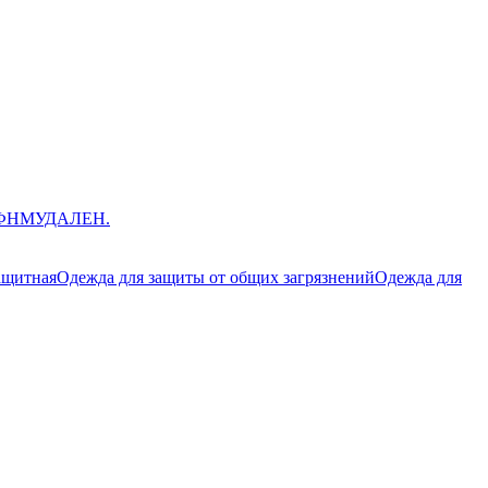
ЮФНМ
УДАЛЕН.
ащитная
Одежда для защиты от общих загрязнений
Одежда для