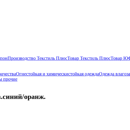
епон
Производство Текстиль Плюс
Товар Текстиль Плюс
Товар 
ричества
Огнестойкая и химическистойкая одежда
Одежда влагоз
ы прочие
.синий/оранж.