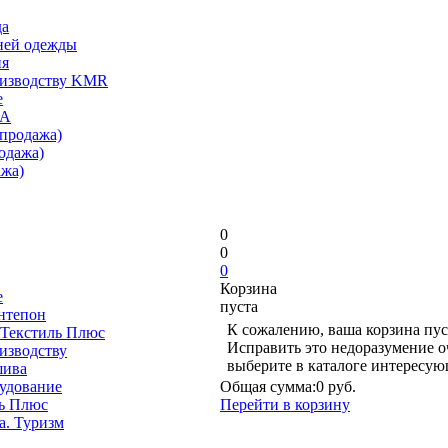
да
ней одежды
ия
оизводству KMR
е
А
продажа)
одажа)
ажа)
0
0
0
Корзина
е
пуста
нтепон
К сожалению, ваша корзина пус
 Текстиль Плюс
Исправить это недоразумение о
изводству
выберите в каталоге интересую
шива
удование
Общая сумма:
0 руб.
ль Плюс
Перейти в корзину
а. Туризм