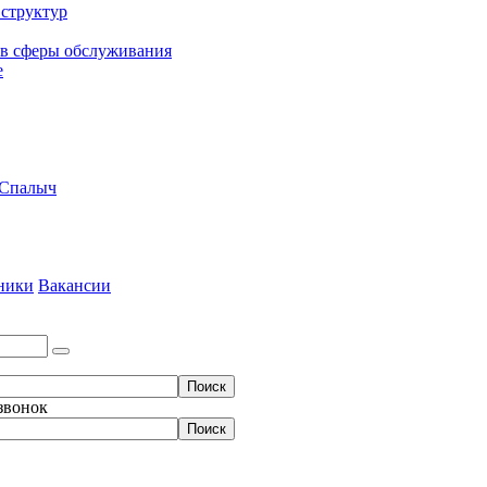
структур
ов сферы обслуживания
е
 Спалыч
ники
Вакансии
 звонок