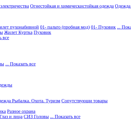
 электричества
Огнестойкая и химическистойкая одежда
Одежда
илет пухонабивной
01- пальто (пробная мод)
01- Пуховик
... Пок
ры
Жилет
Куртка
Пуховик
ь все
лы
... Показать все
дежды
ежда Рыбалка. Охота. Туризм
Сопутствующи товары
ика
Разное охрана
Глаз и лица
СИЗ Головы
... Показать все