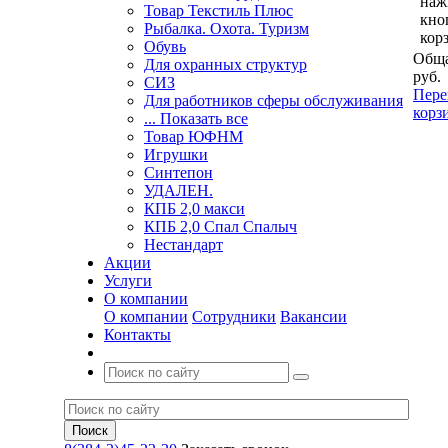
наж
Товар Текстиль Плюс
кно
Рыбалка. Охота. Туризм
кор
Обувь
Обща
Для охранных структур
руб.
СИЗ
Пере
Для работников сферы обслуживания
корз
... Показать все
Товар ЮФНМ
Игрушки
Синтепон
УДАЛЕН.
КПБ 2,0 макси
КПБ 2,0 Спал Спалыч
Нестандарт
Акции
Услуги
О компании
О компании
Сотрудники
Вакансии
Контакты