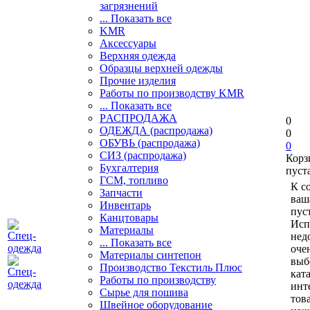
загрязнений
... Показать все
KMR
Аксессуары
Верхняя одежда
Образцы верхней одежды
Прочие изделия
Работы по производству KMR
... Показать все
PАСПРОДАЖА
0
ОДЕЖДА (распродажа)
0
ОБУВЬ (распродажа)
0
СИЗ (распродажа)
Корз
Бухгалтерия
пуст
ГСМ, топливо
К с
Запчасти
ваш
Инвентарь
пуст
Канцтовары
Исп
Материалы
нед
... Показать все
оче
Материалы синтепон
выб
Производство Текстиль Плюс
кат
Работы по производству
инт
Сырье для пошива
тов
Швейное оборудование