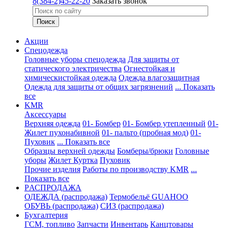
8(384-2)45-22-20
Заказать звонок
Акции
Спецодежда
Головные уборы спецодежда
Для защиты от
статического электричества
Огнестойкая и
химическистойкая одежда
Одежда влагозащитная
Одежда для защиты от общих загрязнений
... Показать
все
KMR
Аксессуары
Верхняя одежда
01- Бомбер
01- Бомбер утепленный
01-
Жилет пухонабивной
01- пальто (пробная мод)
01-
Пуховик
... Показать все
Образцы верхней одежды
Бомберы/брюки
Головные
уборы
Жилет
Куртка
Пуховик
Прочие изделия
Работы по производству KMR
...
Показать все
PАСПРОДАЖА
ОДЕЖДА (распродажа)
Термобельё GUAHOO
ОБУВЬ (распродажа)
СИЗ (распродажа)
Бухгалтерия
ГСМ, топливо
Запчасти
Инвентарь
Канцтовары