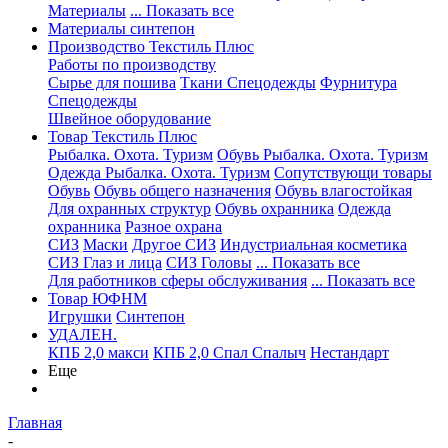
Материалы
... Показать все
Материалы синтепон
Производство Текстиль Плюс
Работы по производству
Сырье для пошива
Ткани Спецодежды
Фурнитура
Спецодежды
Швейное оборудование
Товар Текстиль Плюс
Рыбалка. Охота. Туризм
Обувь Рыбалка. Охота. Туризм
Одежда Рыбалка. Охота. Туризм
Сопутствующи товары
Обувь
Обувь общего назначения
Обувь влагостойкая
Для охранных структур
Обувь охранника
Одежда
охранника
Разное охрана
СИЗ
Маски
Другое СИЗ
Индустриальная косметика
СИЗ Глаз и лица
СИЗ Головы
... Показать все
Для работников сферы обслуживания
... Показать все
Товар ЮФНМ
Игрушки
Синтепон
УДАЛЕН.
КПБ 2,0 макси
КПБ 2,0 Спал Спалыч
Нестандарт
Еще
Главная
-