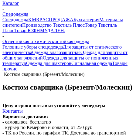
Каталог
-
Спецодежда
Спецодежда
KMR
PАСПРОДАЖА
Бухгалтерия
Материалы
синтепон
Производство Текстиль Плюс
Товар Текстиль
Плюс
Товар ЮФНМ
УДАЛЕН.
-
Огнестойкая и химическистойкая одежда
Головные уборы спецодежда
Для защиты от статического
электричества
Одежда влагозащитная
Одежда для защиты от
общих загрязнений
Одежда для защиты от пониженных
температур
Одежда для шахтеров
Сигнальная одежда
Товары
прочие
-
Костюм сварщика (Брезент/Молескин)
Костюм сварщика (Брезент/Молескин)
Цену и сроки поставки уточняйте у менеджера
Контакты
Варианты доставки:
- самовывоз, бесплатно
- курьер по Кемерово и области, от 250 руб
- ТК по России, по тарифам ТК. Доставка до транспортной