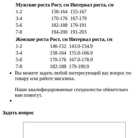
Мужские роста
Рост, см
Интервал роста, см
1-2
158-164
155-167
3-4
170-176
167-179
5-6
182-188
179-191
7-8
194-200
191-203
Женские роста
Рост, см
Интервал роста, см
1-2
146-152
143.0-154.9
3-4
158-164
155.0-166.9
5-6
170-176
167.0-178.9
7-8
182-188
179-190.9
Вы можете задать любой интересующий вас вопрос по
товару или работе магазина.
Наши квалифицированные специалисты обязательно
вам помогут.
Задать вопрос