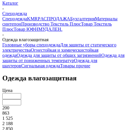
Каталог
-
Спецодежда
Спецодежда
KMR
PАСПРОДАЖА
Бухгалтерия
Материалы
синтепон
Производство Текстиль Плюс
Товар Текстиль
Плюс
Товар ЮФНМ
УДАЛЕН.
-
Одежда влагозащитная
Головные уборы спецодежда
Для защиты от статического
электричества
Огнестойкая и химическистойкая
одежда
Одежда для защиты от общих загрязнений
Одежда для
защиты от пониженных температур
Одежда для
шахтеров
Сигнальная одежда
Товары прочие
Одежда влагозащитная
Цена
200
863
1 525
2 188
2 850