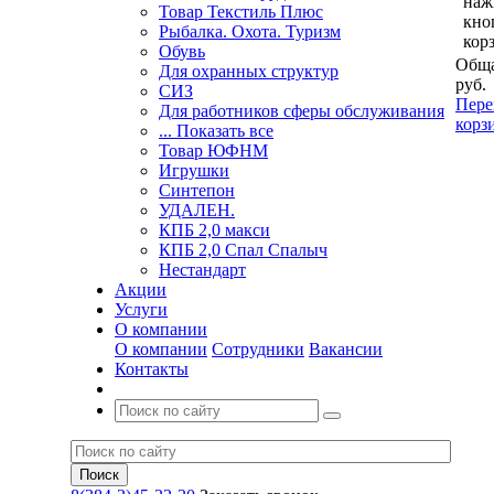
наж
Товар Текстиль Плюс
кно
Рыбалка. Охота. Туризм
кор
Обувь
Обща
Для охранных структур
руб.
СИЗ
Пере
Для работников сферы обслуживания
корз
... Показать все
Товар ЮФНМ
Игрушки
Синтепон
УДАЛЕН.
КПБ 2,0 макси
КПБ 2,0 Спал Спалыч
Нестандарт
Акции
Услуги
О компании
О компании
Сотрудники
Вакансии
Контакты