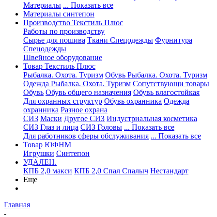
Материалы
... Показать все
Материалы синтепон
Производство Текстиль Плюс
Работы по производству
Сырье для пошива
Ткани Спецодежды
Фурнитура
Спецодежды
Швейное оборудование
Товар Текстиль Плюс
Рыбалка. Охота. Туризм
Обувь Рыбалка. Охота. Туризм
Одежда Рыбалка. Охота. Туризм
Сопутствующи товары
Обувь
Обувь общего назначения
Обувь влагостойкая
Для охранных структур
Обувь охранника
Одежда
охранника
Разное охрана
СИЗ
Маски
Другое СИЗ
Индустриальная косметика
СИЗ Глаз и лица
СИЗ Головы
... Показать все
Для работников сферы обслуживания
... Показать все
Товар ЮФНМ
Игрушки
Синтепон
УДАЛЕН.
КПБ 2,0 макси
КПБ 2,0 Спал Спалыч
Нестандарт
Еще
Главная
-