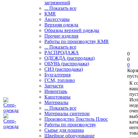
загрязнений
... Показать все
KMR
Аксессуары
Верхняя одежда
Образцы верхней одежды
Прочие изделия
Работы по производству KMR
... Показать все
PАСПРОДАЖА
0
ОДЕЖДА (распродажа)
0
ОБУВЬ (распродажа)
0
СИЗ (распродажа)
Корз
Бухгалтерия
пуст
ГСМ, топливо
К с
Запчасти
ваш
Инвентарь
пуст
Канцтовары
Исп
Материалы
нед
... Показать все
оче
Материалы синтепон
выб
Производство Текстиль Плюс
кат
Работы по производству
инт
Сырье для пошива
тов
Швейное оборудование