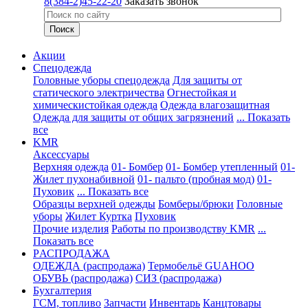
8(384-2)45-22-20
Заказать звонок
Акции
Спецодежда
Головные уборы спецодежда
Для защиты от
статического электричества
Огнестойкая и
химическистойкая одежда
Одежда влагозащитная
Одежда для защиты от общих загрязнений
... Показать
все
KMR
Аксессуары
Верхняя одежда
01- Бомбер
01- Бомбер утепленный
01-
Жилет пухонабивной
01- пальто (пробная мод)
01-
Пуховик
... Показать все
Образцы верхней одежды
Бомберы/брюки
Головные
уборы
Жилет
Куртка
Пуховик
Прочие изделия
Работы по производству KMR
...
Показать все
PАСПРОДАЖА
ОДЕЖДА (распродажа)
Термобельё GUAHOO
ОБУВЬ (распродажа)
СИЗ (распродажа)
Бухгалтерия
ГСМ, топливо
Запчасти
Инвентарь
Канцтовары