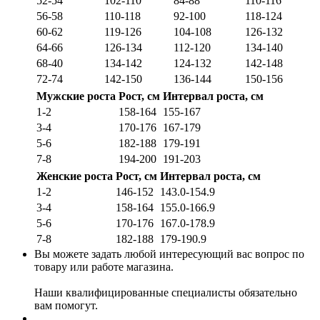
52-54
102-110
84-88
110-116
56-58
110-118
92-100
118-124
60-62
119-126
104-108
126-132
64-66
126-134
112-120
134-140
68-40
134-142
124-132
142-148
72-74
142-150
136-144
150-156
Мужские роста
Рост, см
Интервал роста, см
1-2
158-164
155-167
3-4
170-176
167-179
5-6
182-188
179-191
7-8
194-200
191-203
Женские роста
Рост, см
Интервал роста, см
1-2
146-152
143.0-154.9
3-4
158-164
155.0-166.9
5-6
170-176
167.0-178.9
7-8
182-188
179-190.9
Вы можете задать любой интересующий вас вопрос по
товару или работе магазина.
Наши квалифицированные специалисты обязательно
вам помогут.