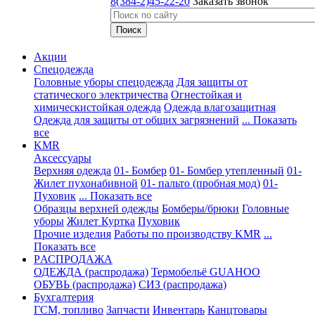
8(384-2)45-22-20
Заказать звонок
Акции
Спецодежда
Головные уборы спецодежда
Для защиты от
статического электричества
Огнестойкая и
химическистойкая одежда
Одежда влагозащитная
Одежда для защиты от общих загрязнений
... Показать
все
KMR
Аксессуары
Верхняя одежда
01- Бомбер
01- Бомбер утепленный
01-
Жилет пухонабивной
01- пальто (пробная мод)
01-
Пуховик
... Показать все
Образцы верхней одежды
Бомберы/брюки
Головные
уборы
Жилет
Куртка
Пуховик
Прочие изделия
Работы по производству KMR
...
Показать все
PАСПРОДАЖА
ОДЕЖДА (распродажа)
Термобельё GUAHOO
ОБУВЬ (распродажа)
СИЗ (распродажа)
Бухгалтерия
ГСМ, топливо
Запчасти
Инвентарь
Канцтовары