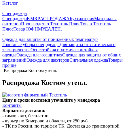
Каталог
-
Спецодежда
Спецодежда
KMR
PАСПРОДАЖА
Бухгалтерия
Материалы
синтепон
Производство Текстиль Плюс
Товар Текстиль
Плюс
Товар ЮФНМ
УДАЛЕН.
-
Одежда для защиты от пониженных температур
Головные уборы спецодежда
Для защиты от статического
электричества
Огнестойкая и химическистойкая
одежда
Одежда влагозащитная
Одежда для защиты от общих
загрязнений
Одежда для шахтеров
Сигнальная одежда
Товары
прочие
-
Распродажа Костюм утепл.
Распродажа Костюм утепл.
Цену и сроки поставки уточняйте у менеджера
Контакты
Варианты доставки:
- самовывоз, бесплатно
- курьер по Кемерово и области, от 250 руб
- ТК по России, по тарифам ТК. Доставка до транспортной