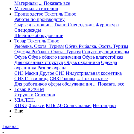
Материалы
... Показать все
Материалы синтепон
Производство Текстиль Плюс
Работы по производству
Сырье для пошива
Ткани Спецодежды
Фурнитура
Спецодежды
Швейное оборудование
Товар Текстиль Плюс
Рыбалка. Охота. Туризм
Обувь Рыбалка. Охота. Туризм
Одежда Рыбалка. Охота. Туризм
Сопутствующи товары
Обувь
Обувь общего назначения
Обувь влагостойкая
Для охранных структур
Обувь охранника
Одежда
охранника
Разное охрана
СИЗ
Маски
Другое СИЗ
Индустриальная косметика
СИЗ Глаз и лица
СИЗ Головы
... Показать все
Для работников сферы обслуживания
... Показать все
Товар ЮФНМ
Игрушки
Синтепон
УДАЛЕН.
КПБ 2,0 макси
КПБ 2,0 Спал Спалыч
Нестандарт
Еще
Главная
-