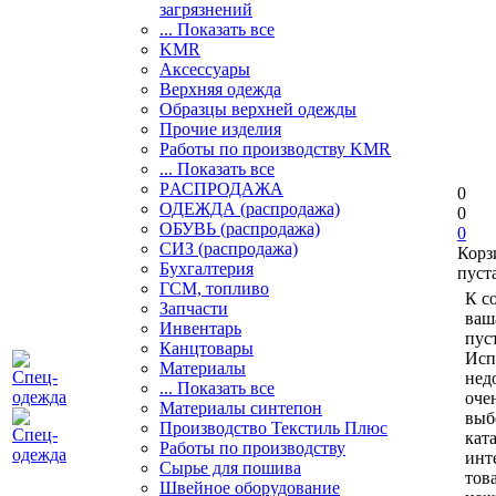
загрязнений
... Показать все
KMR
Аксессуары
Верхняя одежда
Образцы верхней одежды
Прочие изделия
Работы по производству KMR
... Показать все
PАСПРОДАЖА
0
ОДЕЖДА (распродажа)
0
ОБУВЬ (распродажа)
0
СИЗ (распродажа)
Корз
Бухгалтерия
пуст
ГСМ, топливо
К с
Запчасти
ваш
Инвентарь
пуст
Канцтовары
Исп
Материалы
нед
... Показать все
оче
Материалы синтепон
выб
Производство Текстиль Плюс
кат
Работы по производству
инт
Сырье для пошива
тов
Швейное оборудование