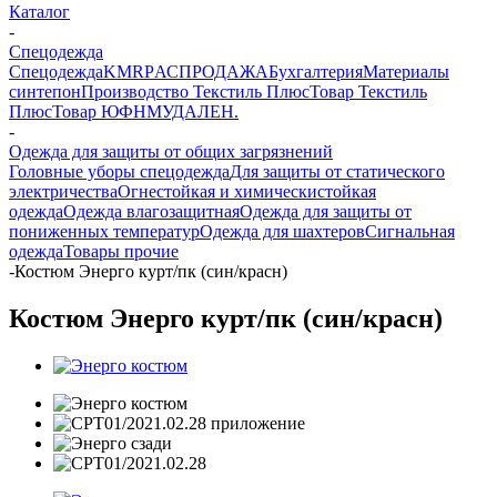
Каталог
-
Спецодежда
Спецодежда
KMR
PАСПРОДАЖА
Бухгалтерия
Материалы
синтепон
Производство Текстиль Плюс
Товар Текстиль
Плюс
Товар ЮФНМ
УДАЛЕН.
-
Одежда для защиты от общих загрязнений
Головные уборы спецодежда
Для защиты от статического
электричества
Огнестойкая и химическистойкая
одежда
Одежда влагозащитная
Одежда для защиты от
пониженных температур
Одежда для шахтеров
Сигнальная
одежда
Товары прочие
-
Костюм Энерго курт/пк (син/красн)
Костюм Энерго курт/пк (син/красн)