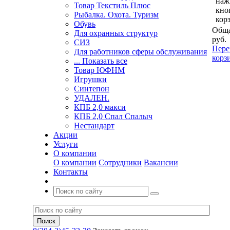
наж
Товар Текстиль Плюс
кно
Рыбалка. Охота. Туризм
кор
Обувь
Обща
Для охранных структур
руб.
СИЗ
Пере
Для работников сферы обслуживания
корз
... Показать все
Товар ЮФНМ
Игрушки
Синтепон
УДАЛЕН.
КПБ 2,0 макси
КПБ 2,0 Спал Спалыч
Нестандарт
Акции
Услуги
О компании
О компании
Сотрудники
Вакансии
Контакты