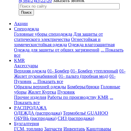
8(384-2)45-22-20
Заказать звонок
Акции
Спецодежда
Головные уборы спецодежда
Для защиты от
статического электричества
Огнестойкая и
химическистойкая одежда
Одежда влагозащитная
Одежда для защиты от общих загрязнений
... Показать
все
KMR
Аксессуары
Верхняя одежда
01- Бомбер
01- Бомбер утепленный
01-
Жилет пухонабивной
01- пальто (пробная мод)
01-
Пуховик
... Показать все
Образцы верхней одежды
Бомберы/брюки
Головные
уборы
Жилет
Куртка
Пуховик
Прочие изделия
Работы по производству KMR
...
Показать все
PАСПРОДАЖА
ОДЕЖДА (распродажа)
Термобельё GUAHOO
ОБУВЬ (распродажа)
СИЗ (распродажа)
Бухгалтерия
ГСМ, топливо
Запчасти
Инвентарь
Канцтовары