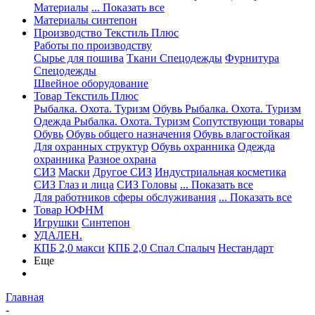
Материалы
... Показать все
Материалы синтепон
Производство Текстиль Плюс
Работы по производству
Сырье для пошива
Ткани Спецодежды
Фурнитура
Спецодежды
Швейное оборудование
Товар Текстиль Плюс
Рыбалка. Охота. Туризм
Обувь Рыбалка. Охота. Туризм
Одежда Рыбалка. Охота. Туризм
Сопутствующи товары
Обувь
Обувь общего назначения
Обувь влагостойкая
Для охранных структур
Обувь охранника
Одежда
охранника
Разное охрана
СИЗ
Маски
Другое СИЗ
Индустриальная косметика
СИЗ Глаз и лица
СИЗ Головы
... Показать все
Для работников сферы обслуживания
... Показать все
Товар ЮФНМ
Игрушки
Синтепон
УДАЛЕН.
КПБ 2,0 макси
КПБ 2,0 Спал Спалыч
Нестандарт
Еще
Главная
-